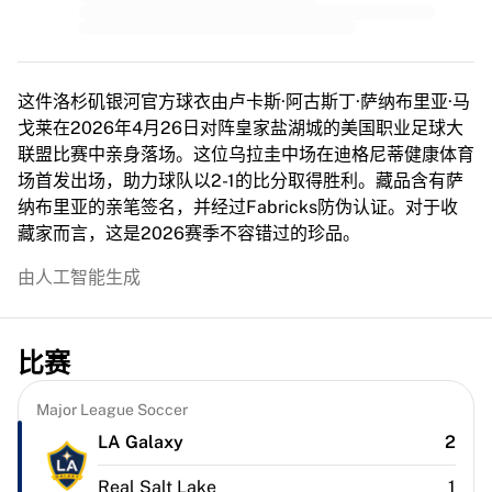
MLS
顶级女子队伍
US Women's Soccer
Canada Women's Soccer
这件洛杉矶银河官方球衣由卢卡斯·阿古斯丁·萨纳布里亚·马
NWSL
戈莱在2026年4月26日对阵皇家盐湖城的美国职业足球大
OL Lyonnes
联盟比赛中亲身落场。这位乌拉圭中场在迪格尼蒂健康体育
Paris Saint-Germain Feminines
场首发出场，助力球队以2-1的比分取得胜利。藏品含有萨
Arsenal WFC
纳布里亚的亲笔签名，并经过Fabricks防伪认证。对于收
按国家浏览
藏家而言，这是2026赛季不容错过的珍品。
篮球
精彩集锦
由人工智能生成
Charlotte Hornets
Chicago Bulls
LA Clippers
比赛
Portland Trail Blazers
Virtus Bologna
Major League Soccer
查看全部篮球
LA Galaxy
2
顶级NBA球队
Charlotte Hornets
Real Salt Lake
1