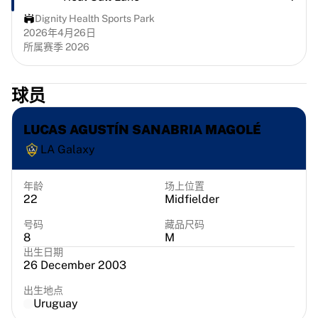
Chicago Bulls
Dignity Health Sports Park
Portland Trail Blazers
2026年4月26日
LA Clippers
所属赛季 2026
View all NBA
顶级欧洲球队
球员
Beşiktaş Gain
Fenerbahçe Basketball
Slovenia
LUCAS AGUSTÍN SANABRIA MAGOLÉ
Virtus Bologna
LA Galaxy
Guerri Napoli
其他项目
年龄
场上位置
骑行
22
Midfielder
Team Visma | Lease a bike
号码
藏品尺码
Soudal Quick Step
8
M
Netcompany INEOS
出生日期
EF Education
26 December 2003
Team Jayco AlUla
出生地点
查看全部骑行
Uruguay
橄榄球