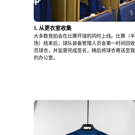
1. 从更衣室收集
大多数竞拍会在比赛开球的同时上线。比赛（半
场）结束后，球队装备管理人员会第一时间回收
员球衣，并监督完成签名，随后将球衣寄送至我
的办公室。