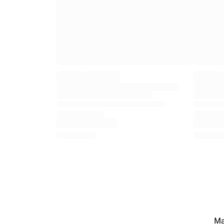
Glory Kickboxing
Team Liquid
参与方式
球衣装裱
球衣验证
My Collection
M