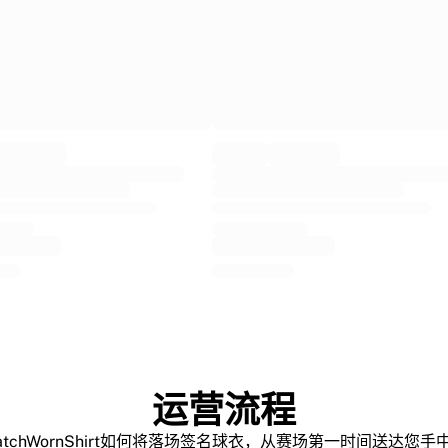
运营流程
atchWornShirt如何将落场签名球衣，从赛场第一时间送达您手