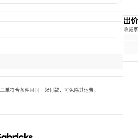
出价
收藏
Trus
三单符合条件且同一起付款，可免除其运费。