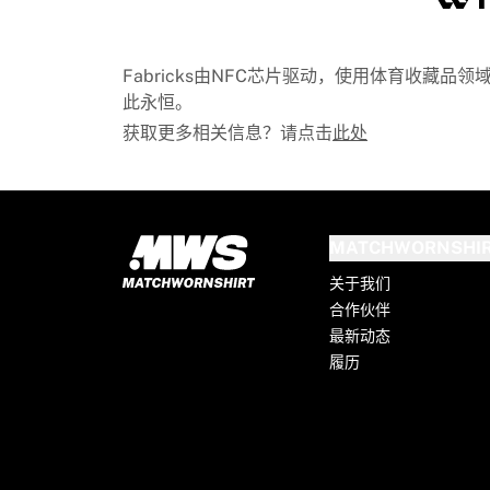
Chicago Bulls
Portland Trail Blazers
LA Clippers
Fabricks由NFC芯片驱动，使用体育收藏
View all NBA
此永恒。
顶级欧洲球队
获取更多相关信息？请点击
此处
Beşiktaş Gain
Fenerbahçe Basketball
Slovenia
Virtus Bologna
Guerri Napoli
MATCHWORNSHI
其他项目
关于我们
骑行
合作伙伴
Team Visma | Lease a bike
最新动态
Soudal Quick Step
履历
Netcompany INEOS
EF Education
Team Jayco AlUla
查看全部骑行
橄榄球