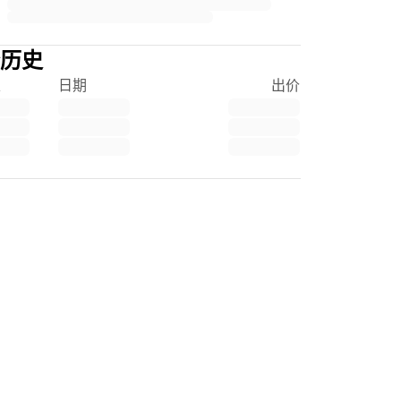
历史
家
日期
出价
tpilot