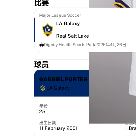
比赛
精彩集锦
World Championship Auctions
Major League Soccer
Legend Collection
LA Galaxy
MLS
查看全部足球
Real Salt Lake
顶级队伍
Dignity Health Sports Park
2026年4月26日
England
Norway
球员
United States
Paris Saint-Germain
FC Bayern München
GABRIEL FORTES CHAVES
View all Teams
LA Galaxy
顶级联赛
World Championships 2026
年龄
场上位置
Premier League
25
Attacker
La Liga
Serie A
出生日期
出生
11 February 2001
Bra
Ligue 1