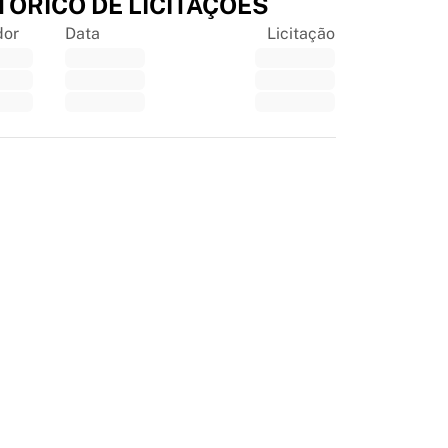
TÓRICO DE LICITAÇÕES
dor
Data
Licitação
tpilot