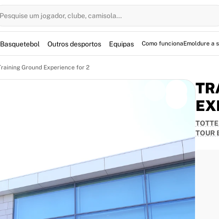
Pesquise um jogador, clube, camisola...
Basquetebol
Outros desportos
Equipas
Como funciona
Emoldure a 
Training Ground Experience for 2
TR
EX
TOTTE
d Tour Experience: 9th of June
TOUR 
ith this exclusive Tottenham Hotspur Training Ground
before experiencing an unforgettable guided tour of
usive stories, insights, and memories from a Spurs
 the players prepare and train.