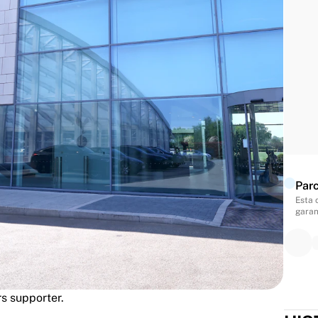
each guest will receive a personalised 26/27 Spurs
ss following the experience.
d Tour
gend
- This will be sent to your address following the
Parc
Esta 
garan
rs supporter.