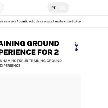
PT
|
sua camisola
Autenticação da camisola
A minha coleção
Apoio
AINING GROUND
PERIENCE FOR 2
NHAM HOTSPUR TRAINING GROUND
EXPERIENCE