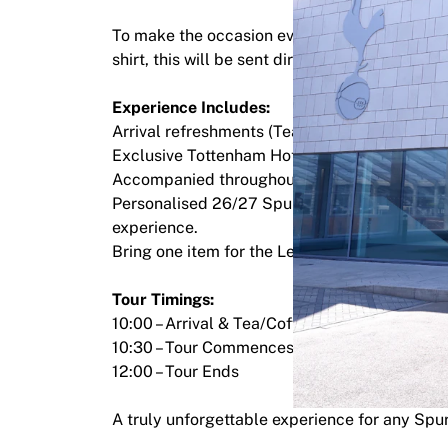
Destaques
To make the occasion even more memorable, 
Leilões do Campeonato do Mundo
shirt, this will be sent directly to your addre
Coleção de Lendas
MLS
Experience Includes:
Ver tudo em futebol
Arrival refreshments (Tea & Coffee)
Principais equipas
Exclusive Tottenham Hotspur Training Groun
Inglaterra
Accompanied throughout by a Tottenham le
Noruega
Personalised 26/27 Spurs shirt for each guest 
Estados Unidos
experience.
Paris Saint-Germain
Bring one item for the Legend to sign
FC Bayern München
Ver todas as equipas
Tour Timings:
Principais ligas
10:00 – Arrival & Tea/Coffee
Campeonatos do Mundo 2026
10:30 – Tour Commences
Premier League
12:00 – Tour Ends
La Liga
Serie A
A truly unforgettable experience for any Spu
Ligue 1