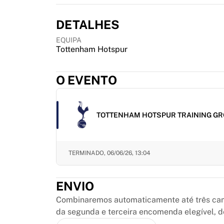
MLS
Principais equipas femininas
DETALHES
Futebol feminino dos EUA
Futebol feminino do Canadá
EQUIPA
NWSL
Tottenham Hotspur
OL Lyonnes
Paris Saint-Germain Feminines
O EVENTO
Arsenal WFC
Explorar por país
Basquetebol
TOTTENHAM HOTSPUR TRAINING GR
Destaques
Charlotte Hornets
Chicago Bulls
TERMINADO,
06/06/26, 13:04
LA Clippers
Portland Trail Blazers
Virtus Bologna
ENVIO
Ver tudo sobre basquetebol
Combinaremos automaticamente até três cami
Principais equipas da NBA
da segunda e terceira encomenda elegível, 
Charlotte Hornets