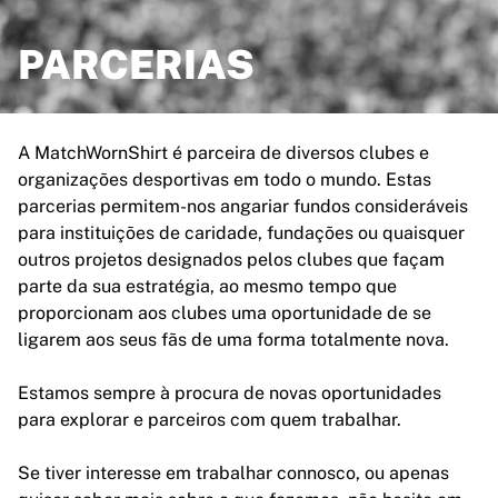
Destaques
Leilões do Campeonato do Mundo
PARCERIAS
Coleção de Lendas
MLS
Ver tudo em futebol
A MatchWornShirt é parceira de diversos clubes e
Principais equipas
organizações desportivas em todo o mundo. Estas
Inglaterra
parcerias permitem-nos angariar fundos consideráveis
Noruega
para instituições de caridade, fundações ou quaisquer
Estados Unidos
outros projetos designados pelos clubes que façam
Paris Saint-Germain
parte da sua estratégia, ao mesmo tempo que
FC Bayern München
proporcionam aos clubes uma oportunidade de se
Ver todas as equipas
ligarem aos seus fãs de uma forma totalmente nova.
Principais ligas
Campeonatos do Mundo 2026
Estamos sempre à procura de novas oportunidades
Premier League
para explorar e parceiros com quem trabalhar.
La Liga
Serie A
Se tiver interesse em trabalhar connosco, ou apenas
Ligue 1