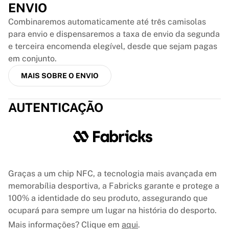
ENVIO
France Rugby
Gloucester Rugby
Combinaremos automaticamente até três camisolas
Bath Rugby
para envio e dispensaremos a taxa de envio da segunda
ASM Clermont Auvergne
e terceira encomenda elegível, desde que sejam pagas
Harlequins
em conjunto.
Ver tudo sobre râguebi
MAIS SOBRE O ENVIO
Críquete
England Cricket
AUTENTICAÇÃO
Delhi Capitals
West Indies
Cricket Ireland
Ver tudo sobre críquete
Hóquei no gelo
Aalborg Pirates
Graças a um chip NFC, a tecnologia mais avançada em
Tre Kronor
memorabília desportiva, a Fabricks garante e protege a
NHL Alumni
100% a identidade do seu produto, assegurando que
Ver tudo sobre hóquei no gelo
ocupará para sempre um lugar na história do desporto.
Outro
Mais informações? Clique em
aqui
.