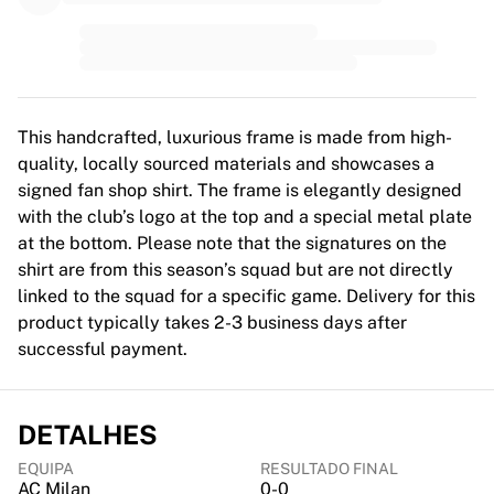
MLS
Principais equipas femininas
Futebol feminino dos EUA
Futebol feminino do Canadá
NWSL
OL Lyonnes
This handcrafted, luxurious frame is made from high-
Paris Saint-Germain Feminines
quality, locally sourced materials and showcases a
Arsenal WFC
signed fan shop shirt. The frame is elegantly designed
Explorar por país
with the club’s logo at the top and a special metal plate
Basquetebol
at the bottom. Please note that the signatures on the
Destaques
shirt are from this season’s squad but are not directly
Charlotte Hornets
linked to the squad for a specific game. Delivery for this
Chicago Bulls
product typically takes 2-3 business days after
LA Clippers
successful payment.
Portland Trail Blazers
Virtus Bologna
Ver tudo sobre basquetebol
DETALHES
Principais equipas da NBA
EQUIPA
RESULTADO FINAL
Charlotte Hornets
AC Milan
0-0