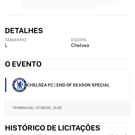
MLS
Principais equipas femininas
Futebol feminino dos EUA
Futebol feminino do Canadá
DETALHES
NWSL
OL Lyonnes
TAMANHO
EQUIPA
Paris Saint-Germain Feminines
L
Chelsea
Arsenal WFC
Explorar por país
O EVENTO
Basquetebol
Destaques
Charlotte Hornets
CHELSEA FC | END OF SEASON SPECIAL
Chicago Bulls
LA Clippers
Portland Trail Blazers
TERMINADO,
07/06/26, 13:00
Virtus Bologna
Ver tudo sobre basquetebol
Principais equipas da NBA
HISTÓRICO DE LICITAÇÕES
Charlotte Hornets