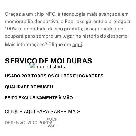
France Rugby
Gloucester Rugby
Graças a um chip NFC, a tecnologia mais avançada em
Bath Rugby
memorabília desportiva, a Fabricks garante e protege a
ASM Clermont Auvergne
100% a identidade do seu produto, assegurando que
Harlequins
ocupará para sempre um lugar na história do desporto.
Ver tudo sobre râguebi
Mais informações? Clique em
aqui
.
Críquete
England Cricket
SERVIÇO DE MOLDURAS
Delhi Capitals
West Indies
USADO POR TODOS OS CLUBES E JOGADORES
Cricket Ireland
Ver tudo sobre críquete
QUALIDADE DE MUSEU
Hóquei no gelo
FEITO EXCLUSIVAMENTE À MÃO
Aalborg Pirates
Tre Kronor
CLIQUE AQUI PARA SABER MAIS
NHL Alumni
Ver tudo sobre hóquei no gelo
DESENVOLVIDO POR
Outro