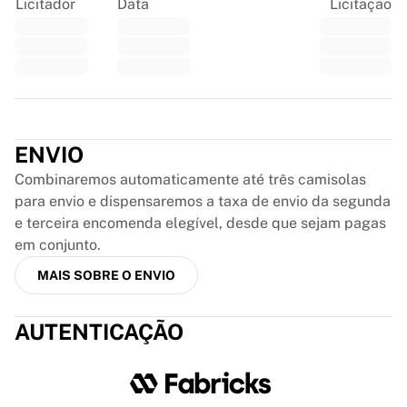
Licitador
Data
Licitação
Chicago Bulls
Portland Trail Blazers
LA Clippers
Ver tudo sobre a NBA
Principais equipas europeias
Trustpilot
Beşiktaş Gain
Fenerbahçe Basquete
ENVIO
Eslovénia
Combinaremos automaticamente até três camisolas
Virtus Bologna
para envio e dispensaremos a taxa de envio da segunda
Guerri Napoli
e terceira encomenda elegível, desde que sejam pagas
Outros desportos
em conjunto.
Ciclismo
Team Visma | Lease a bike
MAIS SOBRE O ENVIO
Soudal Quick Step
Netcompany INEOS
AUTENTICAÇÃO
EF Education
Team Jayco AlUla
Ver tudo sobre ciclismo
Râguebi