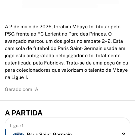
MLS
Principais equipas femininas
Futebol feminino dos EUA
Futebol feminino do Canadá
A 2 de maio de 2026, Ibrahim Mbaye foi titular pelo
NWSL
PSG frente ao FC Lorient no Parc des Princes. O
OL Lyonnes
avançado marcou um dos golos no empate 2–2. Esta
Paris Saint-Germain Feminines
camisola de futebol do Paris Saint-Germain usada em
Arsenal WFC
jogo está autografada pelo jogador e foi totalmente
Explorar por país
autenticada pela Fabricks. Trata-se de uma peça única
Basquetebol
para colecionadores que valorizam o talento de Mbaye
Destaques
na Ligue 1.
Charlotte Hornets
Chicago Bulls
Gerado com IA
LA Clippers
Portland Trail Blazers
Virtus Bologna
A PARTIDA
Ver tudo sobre basquetebol
Principais equipas da NBA
Ligue 1
Charlotte Hornets
Paris Saint-Germain
2