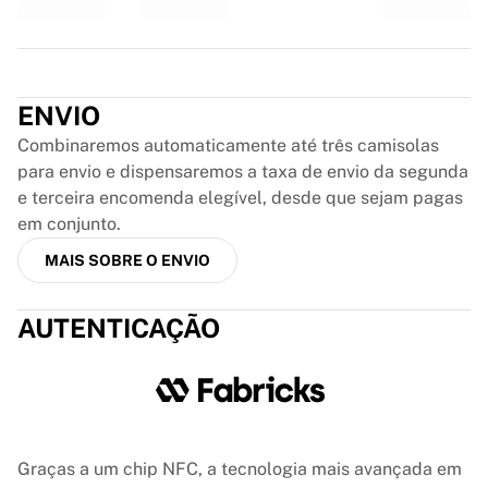
Glory Kickboxing
Team Liquid
Como funciona
Trustpilot
Emoldure a sua camisola
Autenticação da camisola
ENVIO
A minha coleção
Combinaremos automaticamente até três camisolas
para envio e dispensaremos a taxa de envio da segunda
e terceira encomenda elegível, desde que sejam pagas
em conjunto.
MAIS SOBRE O ENVIO
AUTENTICAÇÃO
Graças a um chip NFC, a tecnologia mais avançada em