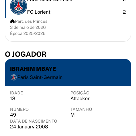
Chicago Bulls
Portland Trail Blazers
FC Lorient
2
LA Clippers
Parc des Princes
Ver tudo sobre a NBA
3 de maio de 2026
Principais equipas europeias
Época 2025/2026
Beşiktaş Gain
Fenerbahçe Basquete
O JOGADOR
Eslovénia
Virtus Bologna
IBRAHIM MBAYE
Guerri Napoli
Outros desportos
Paris Saint-Germain
Ciclismo
Team Visma | Lease a bike
IDADE
POSIÇÃO
Soudal Quick Step
18
Attacker
Netcompany INEOS
NÚMERO
TAMANHO
EF Education
49
M
Team Jayco AlUla
DATA DE NASCIMENTO
24 January 2008
Ver tudo sobre ciclismo
Râguebi