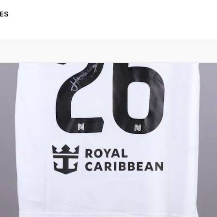
IES
solas para envio e dispensaremos a taxa de envio da segu
am pagas em conjunto.
ançada em memorabília desportiva, a Fabricks garante e pro