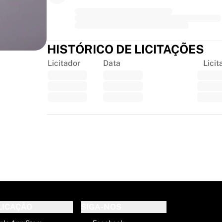
HISTÓRICO DE LICITAÇÕES
Licitador
Data
Licit
Trustpilot
E
LICAÇÃO
SIGA-NOS