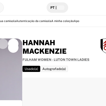
PT
|
sua camisola
Autenticação da camisola
A minha coleção
Apoio
HANNAH
MACKENZIE
FULHAM WOMEN - LUTON TOWN LADIES
Usado(a)
Autografado(a)