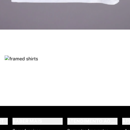
e ocupará para sempre um lugar na história do desporto.
RT
SABER MAIS
ATENDIMENTO AO CLIENT
AP