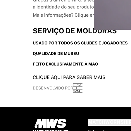
MLS
a identidade do seu produto, assegurando qu
Principais equipas femininas
Futebol feminino dos EUA
Mais informações? Clique em
aqui
.
Futebol feminino do Canadá
NWSL
SERVIÇO DE MOLDURAS
OL Lyonnes
Paris Saint-Germain Feminines
USADO POR TODOS OS CLUBES E JOGADORES
Arsenal WFC
QUALIDADE DE MUSEU
Explorar por país
Basquetebol
FEITO EXCLUSIVAMENTE À MÃO
Destaques
CLIQUE AQUI PARA SABER MAIS
Charlotte Hornets
Chicago Bulls
DESENVOLVIDO POR
LA Clippers
Portland Trail Blazers
Virtus Bologna
Ver tudo sobre basquetebol
Principais equipas da NBA
MATCHWORNSHI
Charlotte Hornets