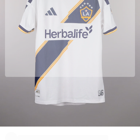
Destaques
Leilões do Campeonato do Mundo
Coleção de Lendas
MLS
Ver tudo em futebol
Principais equipas
Inglaterra
Noruega
Estados Unidos
Paris Saint-Germain
FC Bayern München
Ver todas as equipas
Parceria oficial com Major League Soccer (MLS)
Principais ligas
Esta camisola veio diretamente de Major League Soccer (MLS) para
garantir a sua autenticidade.
Campeonatos do Mundo 2026
Premier League
Autenticado com a Fabricks
La Liga
Este produto vem com um certificado digital pessoal que garante e
protege a sua identidade.
Serie A
Ligue 1