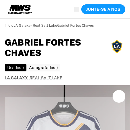
Agora ao vivo
JUNTE-SE A NÓS
Destaques
Leilões do Campeonato Mundial
Coleção de Lendas
Início
LA Galaxy - Real Salt Lake
Gabriel Fortes Chaves
Team Liquid | EWC 2026
Tour de France
GABRIEL FORTES
Leilões
CHAVES
Todos os leilões em direto
A terminar em breve
Pérolas Escondidas
Usado(a)
Autografado(a)
Recém-chegados
LA GALAXY
-
REAL SALT LAKE
Leilões do Campeonato do Mundo
Produtos
Camisolas usadas em jogo
Camisolas autografadas
Autores de golos
Camisolas de estreia
Camisolas emolduradas
Futebol