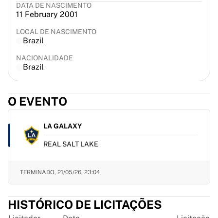
DATA DE NASCIMENTO
France Rugby
11 February 2001
Gloucester Rugby
Bath Rugby
LOCAL DE NASCIMENTO
Brazil
ASM Clermont Auvergne
Harlequins
NACIONALIDADE
Brazil
Ver tudo sobre râguebi
Críquete
England Cricket
O EVENTO
Delhi Capitals
West Indies
Cricket Ireland
LA GALAXY
Ver tudo sobre críquete
REAL SALT LAKE
Hóquei no gelo
Aalborg Pirates
Tre Kronor
TERMINADO,
21/05/26, 23:04
NHL Alumni
Ver tudo sobre hóquei no gelo
HISTÓRICO DE LICITAÇÕES
Outro