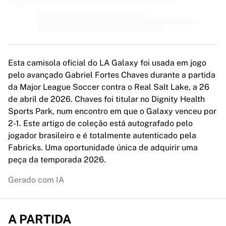
MLS
Principais equipas femininas
Futebol feminino dos EUA
Futebol feminino do Canadá
NWSL
OL Lyonnes
Esta camisola oficial do LA Galaxy foi usada em jogo
Paris Saint-Germain Feminines
pelo avançado Gabriel Fortes Chaves durante a partida
Arsenal WFC
da Major League Soccer contra o Real Salt Lake, a 26
Explorar por país
de abril de 2026. Chaves foi titular no Dignity Health
Basquetebol
Sports Park, num encontro em que o Galaxy venceu por
Destaques
2-1. Este artigo de coleção está autografado pelo
Charlotte Hornets
jogador brasileiro e é totalmente autenticado pela
Chicago Bulls
Fabricks. Uma oportunidade única de adquirir uma
LA Clippers
peça da temporada 2026.
Portland Trail Blazers
Gerado com IA
Virtus Bologna
Ver tudo sobre basquetebol
Principais equipas da NBA
A PARTIDA
Charlotte Hornets