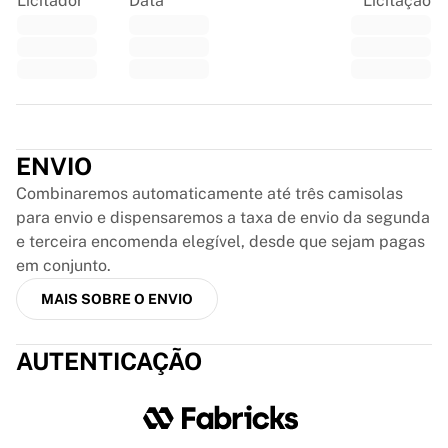
Licitador
Data
Licitação
Glory Kickboxing
Team Liquid
Como funciona
Emoldure a sua camisola
Autenticação da camisola
Trustpilot
A minha coleção
ENVIO
Combinaremos automaticamente até três camisolas
para envio e dispensaremos a taxa de envio da segunda
e terceira encomenda elegível, desde que sejam pagas
em conjunto.
MAIS SOBRE O ENVIO
AUTENTICAÇÃO