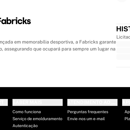
HIS
Licita
ançada em memorabília desportiva, a Fabricks garante
to, assegurando que ocupará para sempre um lugar na
Trus
RT
SABER MAIS
ATENDIMENTO AO CLIENT
AP
Como funciona
Perguntas frequentes
Ap
Serviço de emolduramento
Envie-nos um e-mail
Pl
Autenticação