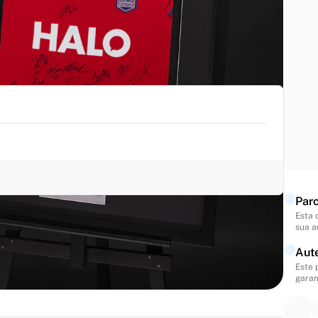
RESULTADO FINAL
2-2
Parc
Esta 
sua a
solas para envio e dispensaremos a taxa de envio
Aut
desde que sejam pagas em conjunto.
Este 
garan