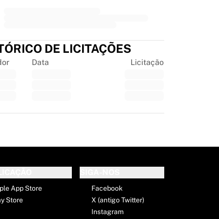
TÓRICO DE LICITAÇÕES
dor
Data
Licitação
tpilot
E
LICAÇÃO
SIGA-NOS
ple App Store
Facebook
ay Store
X (antigo Twitter)
Instagram