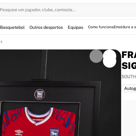
Pesquise um jogador, clube, camisola...
Basquetebol
Outros desportos
Equipas
Como funciona
Emoldure a 
rt
FR
SI
SOUT
om high-quality, locally sourced materials and
 frame is elegantly designed with the club’s logo at
Autog
m. Please note that the signatures on the shirt are
linked to the squad for a specific game. Delivery for
s after successful payment.