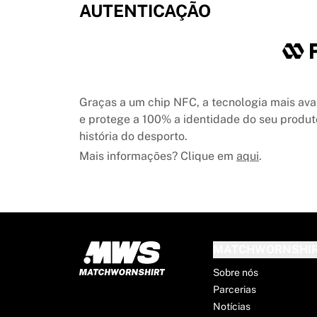
MLS
AUTENTICAÇÃO
Principais equipas femininas
Futebol feminino dos EUA
Futebol feminino do Canadá
NWSL
OL Lyonnes
Graças a um chip NFC, a tecnologia mais av
Paris Saint-Germain Feminines
e protege a 100% a identidade do seu produ
Arsenal WFC
história do desporto.
Explorar por país
Basquetebol
Mais informações? Clique em
aqui
.
Destaques
Charlotte Hornets
Chicago Bulls
LA Clippers
Portland Trail Blazers
MATCHWORNSHI
Virtus Bologna
Ver tudo sobre basquetebol
Sobre nós
Principais equipas da NBA
Parcerias
Charlotte Hornets
Notícias