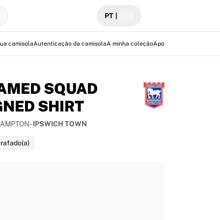
PT
|
sua camisola
Autenticação da camisola
A minha coleção
Apoio
AMED SQUAD
GNED SHIRT
HAMPTON
-
IPSWICH TOWN
rafado(a)