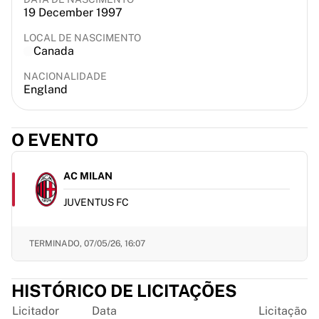
19 December 1997
France Rugby
Gloucester Rugby
LOCAL DE NASCIMENTO
Bath Rugby
Canada
ASM Clermont Auvergne
NACIONALIDADE
Harlequins
England
Ver tudo sobre râguebi
Críquete
England Cricket
O EVENTO
Delhi Capitals
West Indies
AC MILAN
Cricket Ireland
Ver tudo sobre críquete
JUVENTUS FC
Hóquei no gelo
Aalborg Pirates
TERMINADO,
07/05/26, 16:07
Tre Kronor
NHL Alumni
Ver tudo sobre hóquei no gelo
HISTÓRICO DE LICITAÇÕES
Outro
Licitador
Data
Licitação