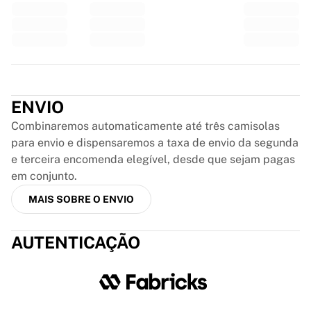
Glory Kickboxing
Team Liquid
Como funciona
Emoldure a sua camisola
Autenticação da camisola
Trustpilot
A minha coleção
ENVIO
Combinaremos automaticamente até três camisolas
para envio e dispensaremos a taxa de envio da segunda
e terceira encomenda elegível, desde que sejam pagas
em conjunto.
MAIS SOBRE O ENVIO
AUTENTICAÇÃO