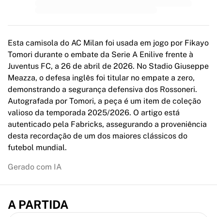
MLS
Principais equipas femininas
Futebol feminino dos EUA
Futebol feminino do Canadá
Esta camisola do AC Milan foi usada em jogo por Fikayo
NWSL
Tomori durante o embate da Serie A Enilive frente à
OL Lyonnes
Juventus FC, a 26 de abril de 2026. No Stadio Giuseppe
Paris Saint-Germain Feminines
Meazza, o defesa inglês foi titular no empate a zero,
Arsenal WFC
demonstrando a segurança defensiva dos Rossoneri.
Explorar por país
Autografada por Tomori, a peça é um item de coleção
Basquetebol
valioso da temporada 2025/2026. O artigo está
Destaques
autenticado pela Fabricks, assegurando a proveniência
Charlotte Hornets
desta recordação de um dos maiores clássicos do
Chicago Bulls
futebol mundial.
LA Clippers
Portland Trail Blazers
Gerado com IA
Virtus Bologna
Ver tudo sobre basquetebol
Principais equipas da NBA
A PARTIDA
Charlotte Hornets