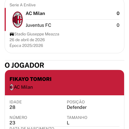
Chicago Bulls
Serie A Enilive
Portland Trail Blazers
AC Milan
0
LA Clippers
Ver tudo sobre a NBA
Juventus FC
0
Principais equipas europeias
Stadio Giuseppe Meazza
Beşiktaş Gain
26 de abril de 2026
Fenerbahçe Basquete
Época 2025/2026
Eslovénia
Virtus Bologna
O JOGADOR
Guerri Napoli
Outros desportos
FIKAYO TOMORI
Ciclismo
Team Visma | Lease a bike
AC Milan
Soudal Quick Step
Netcompany INEOS
IDADE
POSIÇÃO
EF Education
28
Defender
Team Jayco AlUla
NÚMERO
TAMANHO
Ver tudo sobre ciclismo
23
L
Râguebi
DATA DE NASCIMENTO