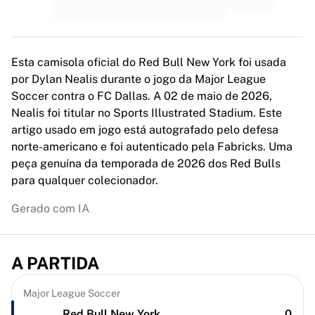
MLS
Principais equipas femininas
Futebol feminino dos EUA
Futebol feminino do Canadá
Esta camisola oficial do Red Bull New York foi usada
NWSL
por Dylan Nealis durante o jogo da Major League
OL Lyonnes
Soccer contra o FC Dallas. A 02 de maio de 2026,
Paris Saint-Germain Feminines
Nealis foi titular no Sports Illustrated Stadium. Este
Arsenal WFC
artigo usado em jogo está autografado pelo defesa
Explorar por país
norte-americano e foi autenticado pela Fabricks. Uma
Basquetebol
peça genuína da temporada de 2026 dos Red Bulls
Destaques
para qualquer colecionador.
Charlotte Hornets
Chicago Bulls
Gerado com IA
LA Clippers
Portland Trail Blazers
Virtus Bologna
A PARTIDA
Ver tudo sobre basquetebol
Principais equipas da NBA
Major League Soccer
Charlotte Hornets
Red Bull New York
0