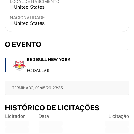
LOCAL DE NASCIMENTO
France Rugby
United States
Gloucester Rugby
NACIONALIDADE
Bath Rugby
United States
ASM Clermont Auvergne
Harlequins
Ver tudo sobre râguebi
O EVENTO
Críquete
England Cricket
RED BULL NEW YORK
Delhi Capitals
West Indies
FC DALLAS
Cricket Ireland
Ver tudo sobre críquete
TERMINADO,
09/05/26, 23:35
Hóquei no gelo
Aalborg Pirates
Tre Kronor
HISTÓRICO DE LICITAÇÕES
NHL Alumni
Licitador
Data
Licitação
Ver tudo sobre hóquei no gelo
Outro