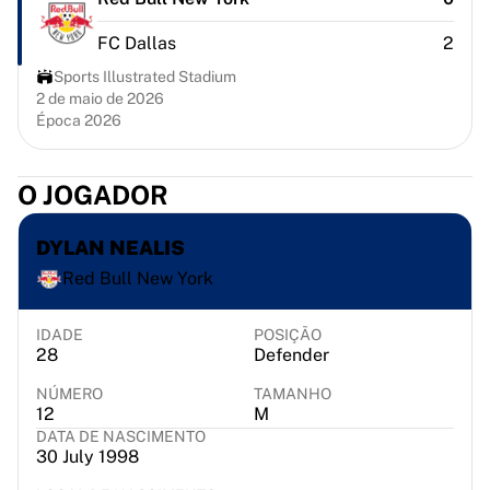
Chicago Bulls
Portland Trail Blazers
FC Dallas
2
LA Clippers
Sports Illustrated Stadium
Ver tudo sobre a NBA
2 de maio de 2026
Principais equipas europeias
Época 2026
Beşiktaş Gain
Fenerbahçe Basquete
O JOGADOR
Eslovénia
Virtus Bologna
DYLAN NEALIS
Guerri Napoli
Outros desportos
Red Bull New York
Ciclismo
Team Visma | Lease a bike
IDADE
POSIÇÃO
Soudal Quick Step
28
Defender
Netcompany INEOS
NÚMERO
TAMANHO
EF Education
12
M
Team Jayco AlUla
DATA DE NASCIMENTO
30 July 1998
Ver tudo sobre ciclismo
Râguebi