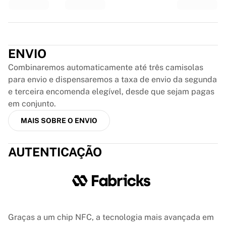
Glory Kickboxing
Team Liquid
Como funciona
Trustpilot
Emoldure a sua camisola
Autenticação da camisola
ENVIO
A minha coleção
Combinaremos automaticamente até três camisolas
para envio e dispensaremos a taxa de envio da segunda
e terceira encomenda elegível, desde que sejam pagas
em conjunto.
MAIS SOBRE O ENVIO
AUTENTICAÇÃO
Graças a um chip NFC, a tecnologia mais avançada em