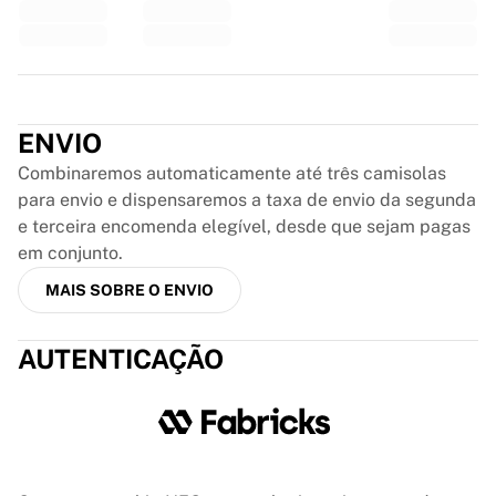
France Rugby
Gloucester Rugby
Bath Rugby
Trustpilot
ASM Clermont Auvergne
Harlequins
ENVIO
Ver tudo sobre râguebi
Combinaremos automaticamente até três camisolas
Críquete
para envio e dispensaremos a taxa de envio da segunda
England Cricket
e terceira encomenda elegível, desde que sejam pagas
Delhi Capitals
em conjunto.
West Indies
Cricket Ireland
MAIS SOBRE O ENVIO
Ver tudo sobre críquete
Hóquei no gelo
AUTENTICAÇÃO
Aalborg Pirates
Tre Kronor
NHL Alumni
Ver tudo sobre hóquei no gelo
Outro