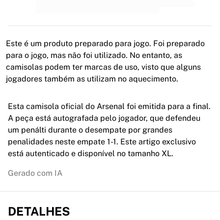
MLS
Principais equipas femininas
Futebol feminino dos EUA
Futebol feminino do Canadá
Este é um produto preparado para jogo. Foi preparado
NWSL
para o jogo, mas não foi utilizado. No entanto, as
OL Lyonnes
camisolas podem ter marcas de uso, visto que alguns
Paris Saint-Germain Feminines
jogadores também as utilizam no aquecimento.
Arsenal WFC
Explorar por país
Esta camisola oficial do Arsenal foi emitida para a final.
Basquetebol
A peça está autografada pelo jogador, que defendeu
Destaques
um penálti durante o desempate por grandes
Charlotte Hornets
penalidades neste empate 1-1. Este artigo exclusivo
Chicago Bulls
está autenticado e disponível no tamanho XL.
LA Clippers
Portland Trail Blazers
Gerado com IA
Virtus Bologna
Ver tudo sobre basquetebol
Principais equipas da NBA
DETALHES
Charlotte Hornets