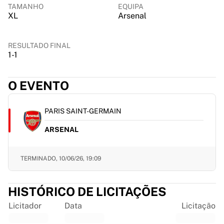
Chicago Bulls
TAMANHO
EQUIPA
XL
Arsenal
Portland Trail Blazers
LA Clippers
Ver tudo sobre a NBA
RESULTADO FINAL
Principais equipas europeias
1-1
Beşiktaş Gain
Fenerbahçe Basquete
O EVENTO
Eslovénia
Virtus Bologna
PARIS SAINT-GERMAIN
Guerri Napoli
Outros desportos
ARSENAL
Ciclismo
Team Visma | Lease a bike
TERMINADO,
10/06/26, 19:09
Soudal Quick Step
Netcompany INEOS
EF Education
HISTÓRICO DE LICITAÇÕES
Team Jayco AlUla
Licitador
Data
Licitação
Ver tudo sobre ciclismo
Râguebi