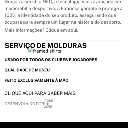
Glory Kickboxing
Graças a um chip NFC, a tecnologia mais avançada em
Team Liquid
memorabília desportiva, a Fabricks garante e protege a
Como funciona
100% a identidade do seu produto, assegurando que
Emoldure a sua camisola
ocupará para sempre um lugar na história do desporto.
Autenticação da camisola
Mais informações? Clique em
aqui
.
A minha coleção
SERVIÇO DE MOLDURAS
USADO POR TODOS OS CLUBES E JOGADORES
QUALIDADE DE MUSEU
FEITO EXCLUSIVAMENTE À MÃO
CLIQUE AQUI PARA SABER MAIS
DESENVOLVIDO POR