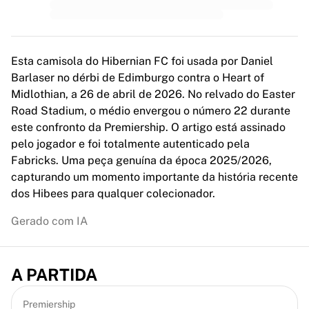
MLS
Principais equipas femininas
Futebol feminino dos EUA
Futebol feminino do Canadá
Esta camisola do Hibernian FC foi usada por Daniel
NWSL
Barlaser no dérbi de Edimburgo contra o Heart of
OL Lyonnes
Midlothian, a 26 de abril de 2026. No relvado do Easter
Paris Saint-Germain Feminines
Road Stadium, o médio envergou o número 22 durante
Arsenal WFC
este confronto da Premiership. O artigo está assinado
Explorar por país
pelo jogador e foi totalmente autenticado pela
Basquetebol
Fabricks. Uma peça genuína da época 2025/2026,
Destaques
capturando um momento importante da história recente
Charlotte Hornets
dos Hibees para qualquer colecionador.
Chicago Bulls
LA Clippers
Gerado com IA
Portland Trail Blazers
Virtus Bologna
Ver tudo sobre basquetebol
A PARTIDA
Principais equipas da NBA
Charlotte Hornets
Premiership