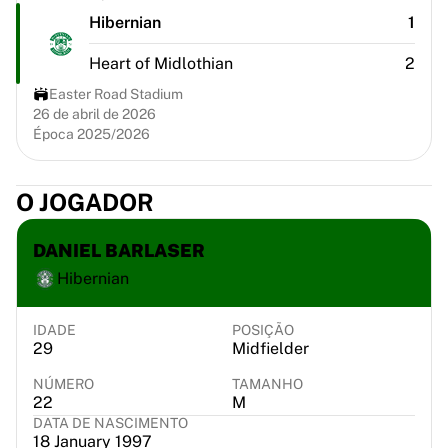
Chicago Bulls
Hibernian
1
Portland Trail Blazers
LA Clippers
Heart of Midlothian
2
Ver tudo sobre a NBA
Easter Road Stadium
Principais equipas europeias
26 de abril de 2026
Beşiktaş Gain
Época 2025/2026
Fenerbahçe Basquete
Eslovénia
O JOGADOR
Virtus Bologna
Guerri Napoli
DANIEL BARLASER
Outros desportos
Ciclismo
Hibernian
Team Visma | Lease a bike
Soudal Quick Step
IDADE
POSIÇÃO
Netcompany INEOS
29
Midfielder
EF Education
NÚMERO
TAMANHO
Team Jayco AlUla
22
M
Ver tudo sobre ciclismo
DATA DE NASCIMENTO
18 January 1997
Râguebi