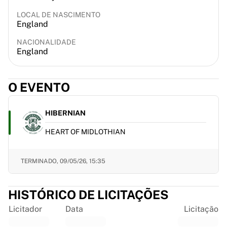
France Rugby
LOCAL DE NASCIMENTO
Gloucester Rugby
England
Bath Rugby
NACIONALIDADE
ASM Clermont Auvergne
England
Harlequins
Ver tudo sobre râguebi
Críquete
O EVENTO
England Cricket
Delhi Capitals
HIBERNIAN
West Indies
Cricket Ireland
HEART OF MIDLOTHIAN
Ver tudo sobre críquete
Hóquei no gelo
TERMINADO,
09/05/26, 15:35
Aalborg Pirates
Tre Kronor
NHL Alumni
HISTÓRICO DE LICITAÇÕES
Ver tudo sobre hóquei no gelo
Licitador
Data
Licitação
Outro