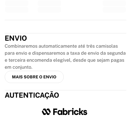
Glory Kickboxing
Team Liquid
Como funciona
Emoldure a sua camisola
Trustpilot
Autenticação da camisola
A minha coleção
ENVIO
Combinaremos automaticamente até três camisolas
para envio e dispensaremos a taxa de envio da segunda
e terceira encomenda elegível, desde que sejam pagas
em conjunto.
MAIS SOBRE O ENVIO
AUTENTICAÇÃO