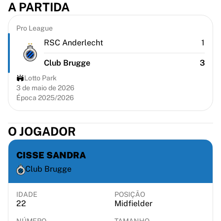
A PARTIDA
Chicago Bulls
Portland Trail Blazers
LA Clippers
Pro League
Ver tudo sobre a NBA
RSC Anderlecht
1
Principais equipas europeias
Club Brugge
3
Beşiktaş Gain
Fenerbahçe Basquete
Lotto Park
Eslovénia
3 de maio de 2026
Época 2025/2026
Virtus Bologna
Guerri Napoli
Outros desportos
O JOGADOR
Ciclismo
Team Visma | Lease a bike
CISSE SANDRA
Soudal Quick Step
Club Brugge
Netcompany INEOS
EF Education
Team Jayco AlUla
IDADE
POSIÇÃO
22
Midfielder
Ver tudo sobre ciclismo
Râguebi