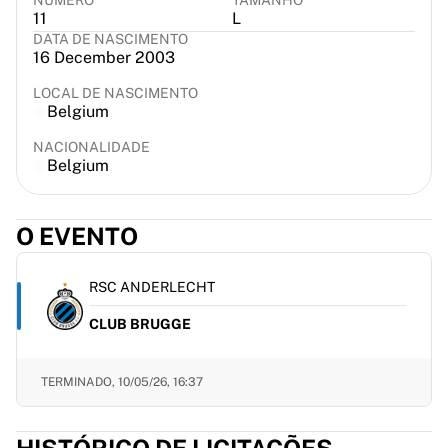
NÚMERO
TAMANHO
France Rugby
11
L
DATA DE NASCIMENTO
Gloucester Rugby
16 December 2003
Bath Rugby
ASM Clermont Auvergne
LOCAL DE NASCIMENTO
Belgium
Harlequins
Ver tudo sobre râguebi
NACIONALIDADE
Críquete
Belgium
England Cricket
Delhi Capitals
O EVENTO
West Indies
Cricket Ireland
Ver tudo sobre críquete
RSC ANDERLECHT
Hóquei no gelo
CLUB BRUGGE
Aalborg Pirates
Tre Kronor
NHL Alumni
TERMINADO,
10/05/26, 16:37
Ver tudo sobre hóquei no gelo
Outro