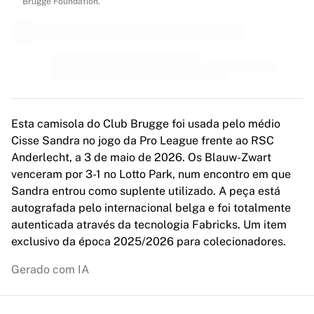
MLS
Brugge Foundation.
Principais equipas femininas
Futebol feminino dos EUA
Futebol feminino do Canadá
NWSL
OL Lyonnes
Paris Saint-Germain Feminines
Arsenal WFC
Esta camisola do Club Brugge foi usada pelo médio
Explorar por país
Cisse Sandra no jogo da Pro League frente ao RSC
Basquetebol
Anderlecht, a 3 de maio de 2026. Os Blauw-Zwart
Destaques
venceram por 3-1 no Lotto Park, num encontro em que
Charlotte Hornets
Sandra entrou como suplente utilizado. A peça está
Chicago Bulls
autografada pelo internacional belga e foi totalmente
LA Clippers
autenticada através da tecnologia Fabricks. Um item
Portland Trail Blazers
exclusivo da época 2025/2026 para colecionadores.
Virtus Bologna
Gerado com IA
Ver tudo sobre basquetebol
Principais equipas da NBA
Charlotte Hornets