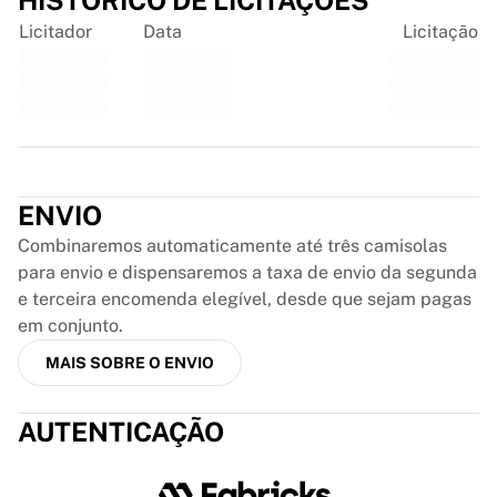
HISTÓRICO DE LICITAÇÕES
Glory Kickboxing
Team Liquid
Licitador
Data
Licitação
Como funciona
Emoldure a sua camisola
Autenticação da camisola
A minha coleção
Trustpilot
ENVIO
Combinaremos automaticamente até três camisolas
para envio e dispensaremos a taxa de envio da segunda
e terceira encomenda elegível, desde que sejam pagas
em conjunto.
MAIS SOBRE O ENVIO
AUTENTICAÇÃO