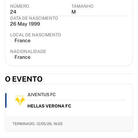
France Rugby
NÚMERO
TAMANHO
24
M
Gloucester Rugby
DATA DE NASCIMENTO
Bath Rugby
26 May 1999
ASM Clermont Auvergne
Harlequins
LOCAL DE NASCIMENTO
France
Ver tudo sobre râguebi
Críquete
NACIONALIDADE
France
England Cricket
Delhi Capitals
West Indies
O EVENTO
Cricket Ireland
Ver tudo sobre críquete
Hóquei no gelo
JUVENTUS FC
Aalborg Pirates
HELLAS VERONA FC
Tre Kronor
NHL Alumni
Ver tudo sobre hóquei no gelo
TERMINADO,
12/05/26, 16:03
Outro