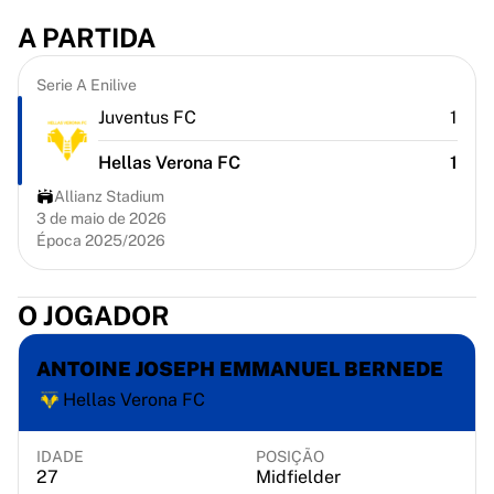
Chicago Bulls
A PARTIDA
Portland Trail Blazers
LA Clippers
Serie A Enilive
Ver tudo sobre a NBA
Principais equipas europeias
Juventus FC
1
Beşiktaş Gain
Hellas Verona FC
1
Fenerbahçe Basquete
Eslovénia
Allianz Stadium
3 de maio de 2026
Virtus Bologna
Época 2025/2026
Guerri Napoli
Outros desportos
Ciclismo
O JOGADOR
Team Visma | Lease a bike
Soudal Quick Step
ANTOINE JOSEPH EMMANUEL BERNEDE
Netcompany INEOS
Hellas Verona FC
EF Education
Team Jayco AlUla
IDADE
POSIÇÃO
Ver tudo sobre ciclismo
27
Midfielder
Râguebi