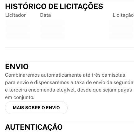
Glory Kickboxing
HISTÓRICO DE LICITAÇÕES
Team Liquid
Licitador
Data
Licitação
Como funciona
Emoldure a sua camisola
Autenticação da camisola
A minha coleção
Trustpilot
ENVIO
Combinaremos automaticamente até três camisolas
para envio e dispensaremos a taxa de envio da segunda
e terceira encomenda elegível, desde que sejam pagas
em conjunto.
MAIS SOBRE O ENVIO
AUTENTICAÇÃO