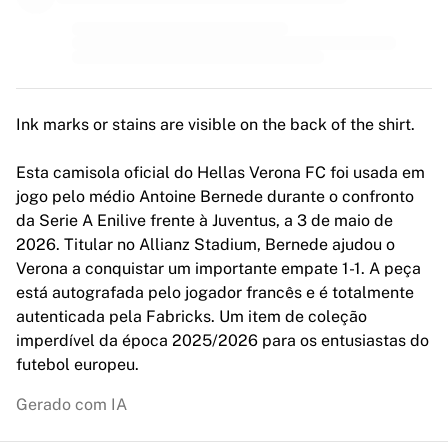
MLS
Principais equipas femininas
Futebol feminino dos EUA
Futebol feminino do Canadá
NWSL
OL Lyonnes
Ink marks or stains are visible on the back of the shirt.
Paris Saint-Germain Feminines
Arsenal WFC
Esta camisola oficial do Hellas Verona FC foi usada em
Explorar por país
jogo pelo médio Antoine Bernede durante o confronto
Basquetebol
da Serie A Enilive frente à Juventus, a 3 de maio de
Destaques
2026. Titular no Allianz Stadium, Bernede ajudou o
Charlotte Hornets
Verona a conquistar um importante empate 1-1. A peça
Chicago Bulls
está autografada pelo jogador francês e é totalmente
LA Clippers
autenticada pela Fabricks. Um item de coleção
Portland Trail Blazers
imperdível da época 2025/2026 para os entusiastas do
Virtus Bologna
futebol europeu.
Ver tudo sobre basquetebol
Gerado com IA
Principais equipas da NBA
Charlotte Hornets