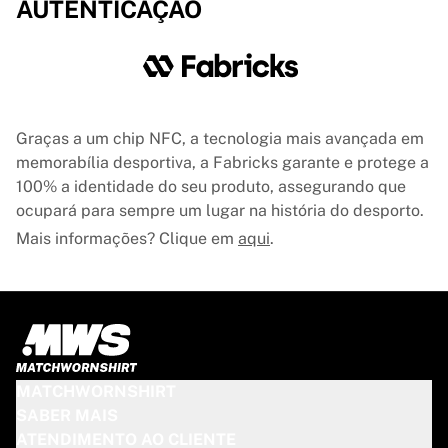
AUTENTICAÇÃO
France Rugby
Gloucester Rugby
Bath Rugby
ASM Clermont Auvergne
Harlequins
Ver tudo sobre râguebi
Graças a um chip NFC, a tecnologia mais avançada em
Críquete
memorabília desportiva, a Fabricks garante e protege a
England Cricket
100% a identidade do seu produto, assegurando que
Delhi Capitals
ocupará para sempre um lugar na história do desporto.
West Indies
Mais informações? Clique em
aqui
.
Cricket Ireland
Ver tudo sobre críquete
Hóquei no gelo
Aalborg Pirates
Tre Kronor
NHL Alumni
MATCHWORNSHIRT
Ver tudo sobre hóquei no gelo
SABER MAIS
Outro
ATENDIMENTO AO CLIENTE