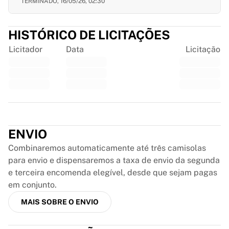
TERMINADO,
16/05/26, 02:30
Chicago Bulls
Portland Trail Blazers
LA Clippers
HISTÓRICO DE LICITAÇÕES
Ver tudo sobre a NBA
Licitador
Data
Licitação
Principais equipas europeias
Beşiktaş Gain
Fenerbahçe Basquete
Eslovénia
Virtus Bologna
Trustpilot
Guerri Napoli
Outros desportos
ENVIO
Ciclismo
Combinaremos automaticamente até três camisolas
Team Visma | Lease a bike
para envio e dispensaremos a taxa de envio da segunda
Soudal Quick Step
e terceira encomenda elegível, desde que sejam pagas
Netcompany INEOS
em conjunto.
EF Education
Team Jayco AlUla
MAIS SOBRE O ENVIO
Ver tudo sobre ciclismo
Râguebi