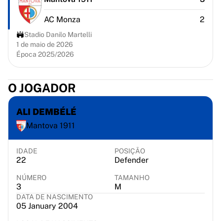
Chicago Bulls
Portland Trail Blazers
AC Monza
2
LA Clippers
Stadio Danilo Martelli
Ver tudo sobre a NBA
1 de maio de 2026
Principais equipas europeias
Época 2025/2026
Beşiktaş Gain
Fenerbahçe Basquete
O JOGADOR
Eslovénia
Virtus Bologna
ALI DEMBÉLÉ
Guerri Napoli
Outros desportos
Mantova 1911
Ciclismo
Team Visma | Lease a bike
IDADE
POSIÇÃO
Soudal Quick Step
22
Defender
Netcompany INEOS
NÚMERO
TAMANHO
EF Education
3
M
Team Jayco AlUla
DATA DE NASCIMENTO
05 January 2004
Ver tudo sobre ciclismo
Râguebi