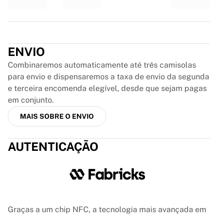
Glory Kickboxing
Team Liquid
Como funciona
Trustpilot
Emoldure a sua camisola
Autenticação da camisola
ENVIO
A minha coleção
Combinaremos automaticamente até três camisolas
para envio e dispensaremos a taxa de envio da segunda
e terceira encomenda elegível, desde que sejam pagas
em conjunto.
MAIS SOBRE O ENVIO
AUTENTICAÇÃO
Graças a um chip NFC, a tecnologia mais avançada em