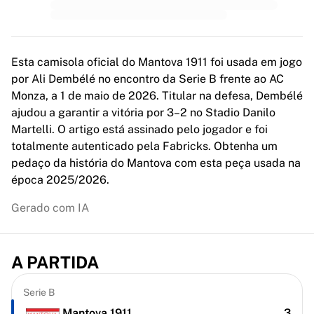
MLS
Principais equipas femininas
Futebol feminino dos EUA
Futebol feminino do Canadá
Esta camisola oficial do Mantova 1911 foi usada em jogo
NWSL
por Ali Dembélé no encontro da Serie B frente ao AC
OL Lyonnes
Monza, a 1 de maio de 2026. Titular na defesa, Dembélé
Paris Saint-Germain Feminines
ajudou a garantir a vitória por 3–2 no Stadio Danilo
Arsenal WFC
Martelli. O artigo está assinado pelo jogador e foi
Explorar por país
totalmente autenticado pela Fabricks. Obtenha um
Basquetebol
pedaço da história do Mantova com esta peça usada na
Destaques
época 2025/2026.
Charlotte Hornets
Chicago Bulls
Gerado com IA
LA Clippers
Portland Trail Blazers
Virtus Bologna
A PARTIDA
Ver tudo sobre basquetebol
Principais equipas da NBA
Serie B
Charlotte Hornets
Mantova 1911
3