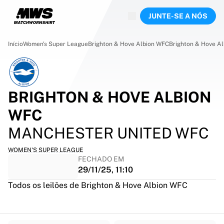
Agora ao vivo
JUNTE-SE A NÓS
Destaques
Leilões do Campeonato Mundial
Coleção de Lendas
Início
Women's Super League
Brighton & Hove Albion WFC
Brighton & Hove A
Team Liquid | EWC 2026
Tour de France
Leilões
Todos os leilões em direto
BRIGHTON & HOVE ALBION
A terminar em breve
WFC
Pérolas Escondidas
Recém-chegados
MANCHESTER UNITED WFC
Leilões do Campeonato do Mundo
Produtos
WOMEN'S SUPER LEAGUE
FECHADO EM
Camisolas usadas em jogo
29/11/25, 11:10
Camisolas autografadas
Autores de golos
Todos os leilões de Brighton & Hove Albion WFC
Camisolas de estreia
Camisolas emolduradas
Futebol