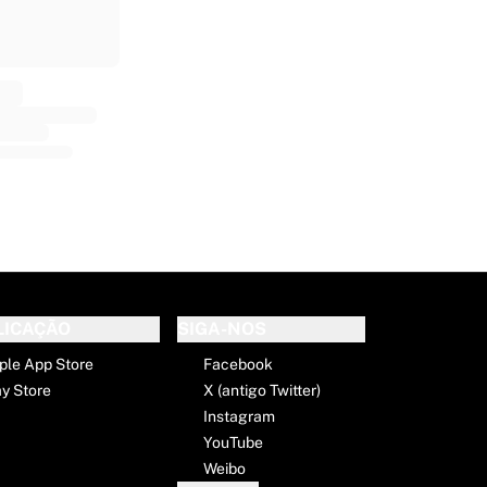
E
LICAÇÃO
SIGA-NOS
ple App Store
Facebook
ay Store
X (antigo Twitter)
Instagram
YouTube
Weibo