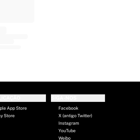
E
LICAÇÃO
SIGA-NOS
ple App Store
Facebook
ay Store
X (antigo Twitter)
Instagram
YouTube
Weibo