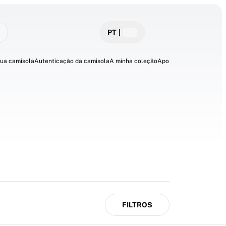
PT
|
sua camisola
Autenticação da camisola
A minha coleção
Apoio
FILTROS