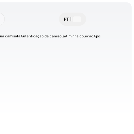
PT
|
sua camisola
Autenticação da camisola
A minha coleção
Apoio