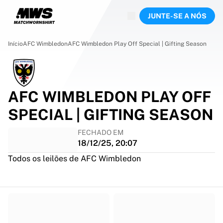
Agora ao vivo
JUNTE-SE A NÓS
Destaques
Leilões do Campeonato Mundial
Coleção de Lendas
Início
AFC Wimbledon
AFC Wimbledon Play Off Special | Gifting Season
Team Liquid | EWC 2026
Tour de France
Leilões
Todos os leilões em direto
AFC WIMBLEDON PLAY OFF
A terminar em breve
SPECIAL | GIFTING SEASON
Pérolas Escondidas
Recém-chegados
FECHADO EM
Leilões do Campeonato do Mundo
18/12/25, 20:07
Produtos
Todos os leilões de AFC Wimbledon
Camisolas usadas em jogo
Camisolas autografadas
Autores de golos
Camisolas de estreia
Camisolas emolduradas
Futebol