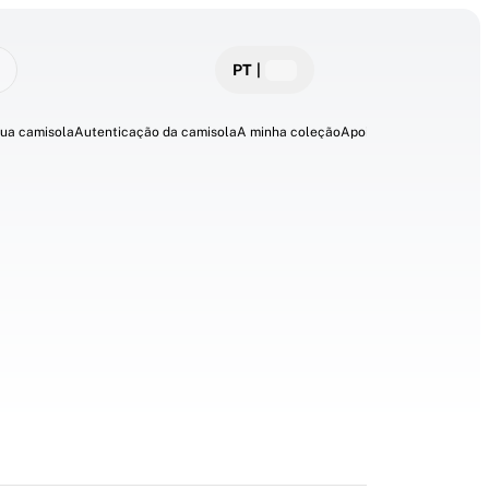
PT
|
sua camisola
Autenticação da camisola
A minha coleção
Apoio