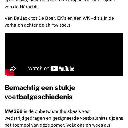
Highlights
van de Nároďák.
WK veilingen
Van Ballack tot De Boer, EK's en een WK – dit zijn de
Legend Collection
verhalen achter de shirtwissels.
MLS
Bekijk al het voetbal
Topteams
Engeland
Noorwegen
Verenigde Staten
Paris Saint-Germain
FC Bayern München
Bekijk alle teams
Bemachtig een stukje
Topcompetities
Wereldkampioenschappen 2026
voetbalgeschiedenis
Premier League
La Liga
MWS26
is dé onbetwiste thuisbasis voor
Serie A
wedstrijdgedragen en gesigneerde voetbalshirts tijdens
Ligue 1
het toernooi van deze zomer. Volg ons en wees als