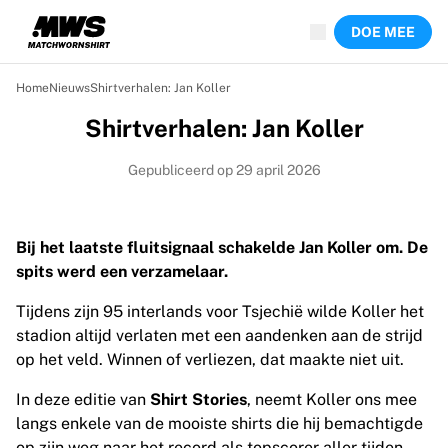
Nu live
DOE MEE
Hoogtepunten
Wereld kampioenschap veilingen
Legend Collection
Home
Nieuws
Shirtverhalen: Jan Koller
Team Liquid | EWC 2026
Shirtverhalen: Jan Koller
Tour de France
Veilingen
Gepubliceerd op 29 april 2026
Alle actieve veilingen
Loopt bijna af
Verborgen parels
Bij het laatste fluitsignaal schakelde Jan Koller om. De
Net toegevoegd
spits werd een verzamelaar.
WK veilingen
Producten
Tijdens zijn 95 interlands voor Tsjechië wilde Koller het
Gedragen shirts
stadion altijd verlaten met een aandenken aan de strijd
Gesigneerde shirts
op het veld. Winnen of verliezen, dat maakte niet uit.
Doelpuntenmakers
Debuutshirts
In deze editie van
Shirt Stories
, neemt Koller ons mee
Ingelijste shirts
langs enkele van de mooiste shirts die hij bemachtigde
Voetbal
op zijn weg naar het record als topscorer aller tijden