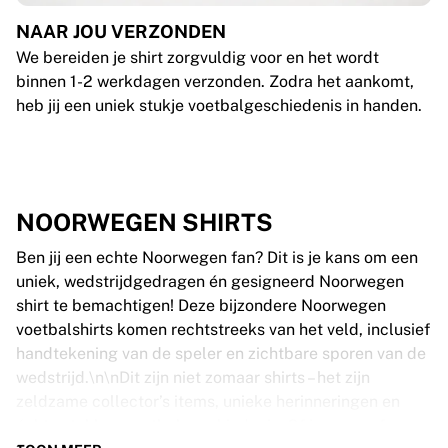
NAAR JOU VERZONDEN
We bereiden je shirt zorgvuldig voor en het wordt
binnen 1-2 werkdagen verzonden. Zodra het aankomt,
heb jij een uniek stukje voetbalgeschiedenis in handen.
NOORWEGEN SHIRTS
Ben jij een echte Noorwegen fan? Dit is je kans om een
uniek, wedstrijdgedragen én gesigneerd Noorwegen
shirt te bemachtigen! Deze bijzondere Noorwegen
voetbalshirts komen rechtstreeks van het veld, inclusief
handtekening van de speler en zichtbare sporen van de
wedstrijd.\n\nDit zijn niet zomaar shirts – het zijn
zeldzame collector’s items, unieke herinneringen en
échte stukken voetbalgeschiedenis. Of je nu een fan