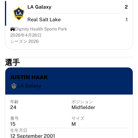
シカゴ・ブルズ
LA Galaxy
2
ポートランド・トレイルブレイザーズ
LAクリッパーズ
Real Salt Lake
1
NBAをすべて表示
Dignity Health Sports Park
トップ欧州チーム
2026年4月26日
ベシクタシュ・ゲイン
シーズン 2026
フェネルバフチェ・バスケットボール
スロベニア
選手
ヴィルトゥス・ボローニャ
グエッリ・ナポリ
JUSTIN HAAK
その他のスポーツ
自転車競技
LA Galaxy
チーム・ヴィスマ | リース・ア・バイク
スーダル・クイックステップ
年齢
ポジション
Netcompany INEOS
24
Midfielder
EFエデュケーション
番号
サイズ
チーム・ジェイコ・アルウラ
15
M
自転車競技をすべて表示
生年月日
12 September 2001
ラグビー