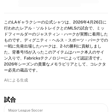
MLS
主要女子チーム
アメリカ女子サッカー
カナダ女子サッカー
このLAギャラクシーの公式シャツは、2026年4月26日に
NWSL
行われたレアル・ソルトレイクとのMLSの試合で、ミッ
OLリヨンヌ
ドフィールダーのジャスティン・ハークが実際に着用した
パリ・サンジェルマン・フェミニン
ものです。ディグニティ・ヘルス・スポーツ・パークでの
アーセナルWFC
一戦に先発出場したハークは、2-1の勝利に貢献しまし
国別で探す
た。背番号15が入ったこのアイテムはハーク本人のサイ
バスケットボール
ン入りで、Fabricksテクノロジーによって認証済です。
ハイライト
2026年シーズンの貴重なメモラビリアとして、コレクタ
シャーロット・ホーネッツ
ー必見の蔵品です。
シカゴ・ブルズ
LAクリッパーズ
AIによる生成
ポートランド・トレイルブレイザーズ
ヴィルトゥス・ボローニャ
バスケットボールをすべて表示
試合
トップNBAチーム
シャーロット・ホーネッツ
Major League Soccer