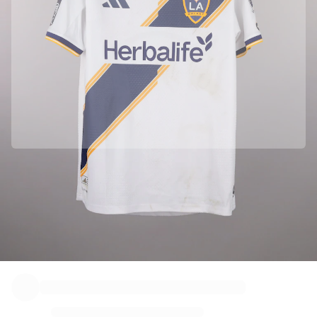
ハイライト
世界選手権オークション
レジェンドコレクション
MLS
サッカーをすべて見る
人気チーム
イングランド
ノルウェー
米国
パリ・サンジェルマン
Officially partnered with Major League Soccer (MLS)
FCバイエルン・ミュンヘン
We collected this product directly from Major League Soccer (MLS)
すべてのチームを表示
to ensure its authenticity.
主要リーグ
Authenticated with Fabricks
2026年世界選手権
この商品には、身元を保証し保護する個人用デジタル証明書が付属してい
プレミアリーグ
ます。
ラ・リーガ
セリエA
リーグ・アン