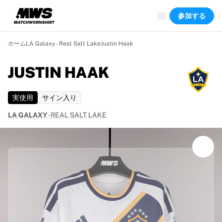
現在ライブ中
参加する
ハイライト
ワールドチャンピオンシップオークション
レジェンドコレクション
ホーム
LA Galaxy - Real Salt Lake
Justin Haak
Team Liquid | EWC 2026
ツール・ド・フランス
JUSTIN HAAK
オークション
開催中の全オークション
実使用
サイン入り
まもなく終了
隠れた名作
LA GALAXY
-
REAL SALT LAKE
新着
世界選手権オークション
商品
着用済みシャツ
サイン入りシャツ
得点者
デビューユニフォーム
額装シャツ
サッカー