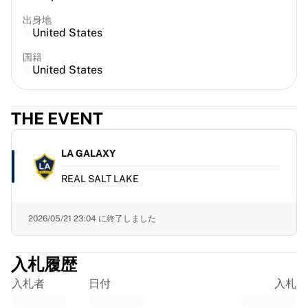
フランス・ラグビー
出身地
グロスター・ラグビー
United States
バース・ラグビー
国籍
ASMクレルモン・オーヴェルニュ
United States
ハーレクインズ
ラグビーをすべて表示
クリケット
THE EVENT
イングランド・クリケット
デリー・キャピタルズ
LA GALAXY
西インド諸島
クリケット・アイルランド
REAL SALT LAKE
クリケットをすべて表示
アイスホッケー
2026/05/21 23:04
に終了しました
オールボー・パイレーツ
トレ・クローナー
NHLアラムナイ
入札履歴
アイスホッケーをすべて表示
入札者
日付
入札
その他