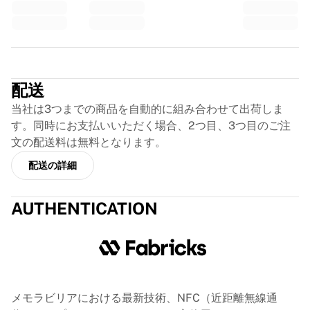
GLORYキックボクシング
Team Liquid
使い方
シャツの額装
Trustpilot
シャツの認証
マイコレクション
配送
当社は3つまでの商品を自動的に組み合わせて出荷しま
す。同時にお支払いいただく場合、2つ目、3つ目のご注
文の配送料は無料となります。
配送の詳細
AUTHENTICATION
メモラビリアにおける最新技術、NFC（近距離無線通