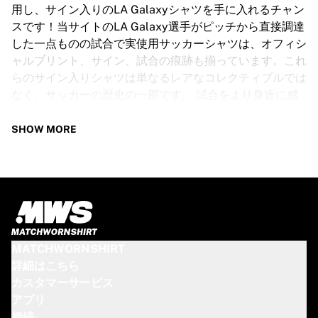
GLORYキックボクシング
用し、サイン入りのLA Galaxyシャツを手に入れるチャン
Team Liquid
スです！当サイトのLA Galaxy選手がピッチから直接調達
使い方
した一点ものの試合で実使用サッカーシャツは、オフィシ
シャツの額装
ャルプリント、サイン、試合の痕跡も揃っています。これ
シャツの認証
らのサイン入りシャツは単なるレアなコレクティブルでは
マイコレクション
なく、サッカーの歴史の一部です。 試合をより身近に感
じたいファンも、特別なアイテムを探しているコレクター
も、この限定品のサッカーシャツは必携のアイテムです。
SHOW MORE
なくなり次第終了となりますので、お早めに！
LA GALAXYシャツ仕様
当店のLA Galaxy試合で実使用されたサイン入りシャツ
は、着用選手によってさまざまなサイズをご用意していま
す。主な特長：
MATCHWORNSHIRT
100％本物 ― 公式試合で着用
詳細はこちら
プレミアム選手用バージョン
カスタマーサービス
証明書付属
アプリ
ご注意：これらのシャツは試合中に着用されたため、泥や
接続