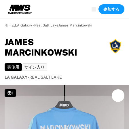
現在ライブ中
参加する
ハイライト
ワールドチャンピオンシップオークション
レジェンドコレクション
ホーム
LA Galaxy - Real Salt Lake
James Marcinkowski
Team Liquid | EWC 2026
ツール・ド・フランス
JAMES
オークション
MARCINKOWSKI
開催中の全オークション
まもなく終了
隠れた名作
実使用
サイン入り
新着
LA GALAXY
-
REAL SALT LAKE
世界選手権オークション
商品
着用済みシャツ
1
サイン入りシャツ
得点者
デビューユニフォーム
額装シャツ
サッカー