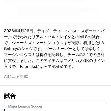
MLS
主要女子チーム
アメリカ女子サッカー
カナダ女子サッカー
NWSL
OLリヨンヌ
2026年4月26日、ディグニティ・ヘルス・スポーツ・パ
パリ・サンジェルマン・フェミニン
ークで行われたリアル・ソルトレイクとのMLSの試合
アーセナルWFC
で、ジェームズ・マーシンコウスキが実際に着用したLA
国別で探す
Galaxyのシャツです。ゴールキーパーとしては珍しく、
バスケットボール
マーシンコウスキは得点を記録し、チームの2-1での勝利
ハイライト
に貢献しました。このアイテムはアメリカ人GKのサイン
シャーロット・ホーネッツ
入りで、Fabricksによって認証済です。
シカゴ・ブルズ
AIによる生成
LAクリッパーズ
ポートランド・トレイルブレイザーズ
ヴィルトゥス・ボローニャ
試合
バスケットボールをすべて表示
トップNBAチーム
Major League Soccer
シャーロット・ホーネッツ