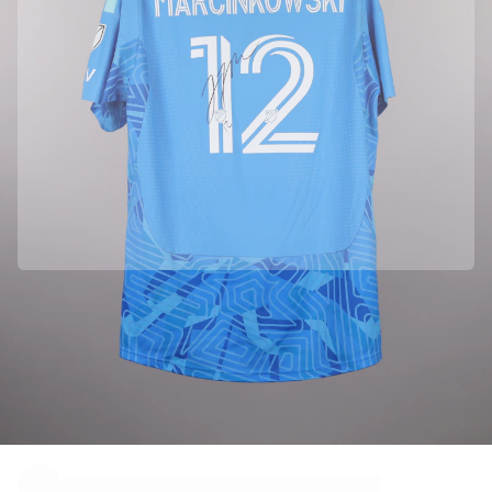
ハイライト
世界選手権オークション
レジェンドコレクション
MLS
サッカーをすべて見る
人気チーム
イングランド
ノルウェー
米国
パリ・サンジェルマン
FCバイエルン・ミュンヘン
すべてのチームを表示
Officially partnered with Major League Soccer (MLS)
主要リーグ
We collected this product directly from Major League Soccer (MLS)
to ensure its authenticity.
2026年世界選手権
プレミアリーグ
Authenticated with Fabricks
ラ・リーガ
この商品には、身元を保証し保護する個人用デジタル証明書が付属してい
ます。
セリエA
リーグ・アン