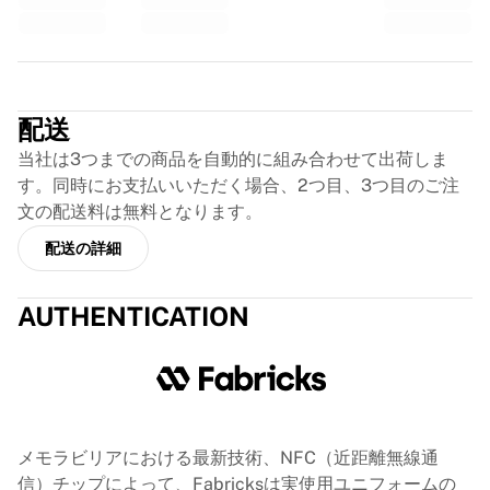
GLORYキックボクシング
Team Liquid
使い方
Trustpilot
シャツの額装
シャツの認証
配送
マイコレクション
当社は3つまでの商品を自動的に組み合わせて出荷しま
す。同時にお支払いいただく場合、2つ目、3つ目のご注
文の配送料は無料となります。
配送の詳細
AUTHENTICATION
メモラビリアにおける最新技術、NFC（近距離無線通
信）チップによって、Fabricksは実使用ユニフォームの