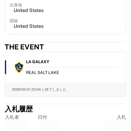
フランス・ラグビー
出身地
United States
グロスター・ラグビー
バース・ラグビー
国籍
United States
ASMクレルモン・オーヴェルニュ
ハーレクインズ
ラグビーをすべて表示
THE EVENT
クリケット
イングランド・クリケット
デリー・キャピタルズ
LA GALAXY
西インド諸島
REAL SALT LAKE
クリケット・アイルランド
クリケットをすべて表示
アイスホッケー
2026/05/21 23:04
に終了しました
オールボー・パイレーツ
トレ・クローナー
入札履歴
NHLアラムナイ
入札者
日付
入札
アイスホッケーをすべて表示
その他