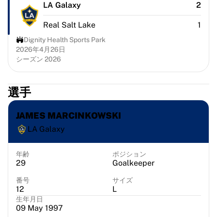
シカゴ・ブルズ
LA Galaxy
2
ポートランド・トレイルブレイザーズ
Real Salt Lake
1
LAクリッパーズ
NBAをすべて表示
Dignity Health Sports Park
2026年4月26日
トップ欧州チーム
シーズン 2026
ベシクタシュ・ゲイン
フェネルバフチェ・バスケットボール
スロベニア
選手
ヴィルトゥス・ボローニャ
グエッリ・ナポリ
JAMES MARCINKOWSKI
その他のスポーツ
LA Galaxy
自転車競技
チーム・ヴィスマ | リース・ア・バイク
年齢
ポジション
スーダル・クイックステップ
29
Goalkeeper
Netcompany INEOS
EFエデュケーション
番号
サイズ
12
L
チーム・ジェイコ・アルウラ
生年月日
自転車競技をすべて表示
09 May 1997
ラグビー