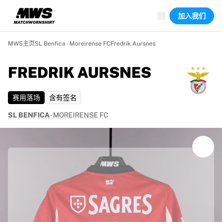
已上线场次
加入我们
精彩集锦
World Championship Auctions
Legend Collection
MWS主页
SL Benfica - Moreirense FC
Fredrik Aursnes
Team Liquid | EWC 2026
Tour de France
FREDRIK AURSNES
竞拍
所有实时竞拍
赛用落场
含有签名
即将结束
Hidden Gems
SL BENFICA
-
MOREIRENSE FC
刚上架
World Championship Auctions
藏品
比赛球衣
签名球衣
进球者
Debut shirts
装裱球衣
足球