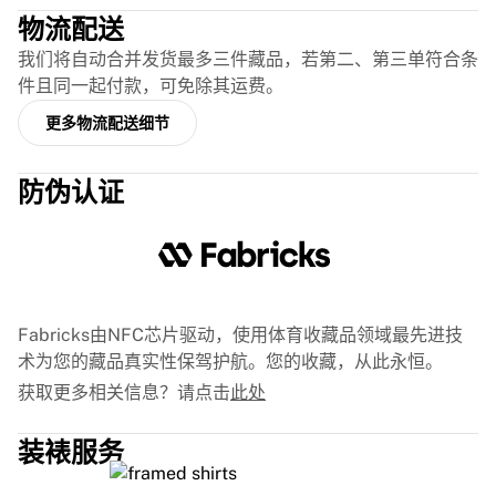
Glory Kickboxing
物流配送
Team Liquid
参与方式
我们将自动合并发货最多三件藏品，若第二、第三单符合条
球衣装裱
件且同一起付款，可免除其运费。
球衣验证
更多物流配送细节
My Collection
防伪认证
Fabricks由NFC芯片驱动，使用体育收藏品领域最先进技
术为您的藏品真实性保驾护航。您的收藏，从此永恒。
获取更多相关信息？请点击
此处
装裱服务