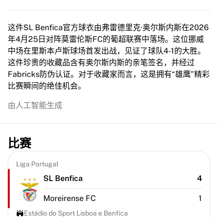
MLS
顶级女子队伍
US Women's Soccer
这件SL Benfica官方球衣由弗雷德里克·奥尔斯内斯在2026
Canada Women's Soccer
年4月25日对阵莫雷伦斯FC的葡超联赛中落场。这位挪威
NWSL
中场在里斯本卢斯球场首发出战，见证了球队4-1的大胜。
OL Lyonnes
这件珍贵的收藏品含有奥尔斯内斯的亲笔签名，并经过
Paris Saint-Germain Feminines
Fabricks防伪认证。对于收藏家而言，这是拥有“雄鹰”精彩
Arsenal WFC
比赛瞬间的绝佳机会。
按国家浏览
由人工智能生成
篮球
精彩集锦
Charlotte Hornets
比赛
Chicago Bulls
LA Clippers
Portland Trail Blazers
Liga Portugal
Virtus Bologna
SL Benfica
4
查看全部篮球
Moreirense FC
1
顶级NBA球队
Charlotte Hornets
Estádio do Sport Lisboa e Benfica