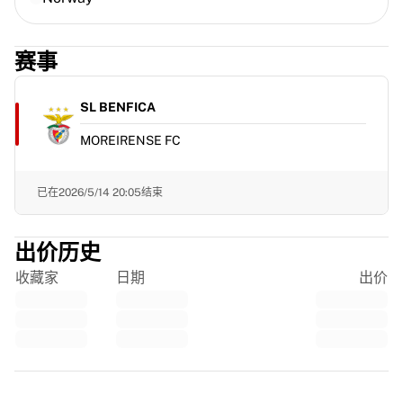
France Rugby
Gloucester Rugby
赛事
Bath Rugby
ASM Clermont Auvergne
Harlequins
SL BENFICA
查看全部橄榄球
MOREIRENSE FC
板球
England Cricket
Delhi Capitals
已在
2026/5/14 20:05
结束
West Indies
Cricket Ireland
出价历史
查看全部板球
冰球
收藏家
日期
出价
Aalborg Pirates
Tre Kronor
NHL Alumni
查看全部冰球
Trustpilot
手球