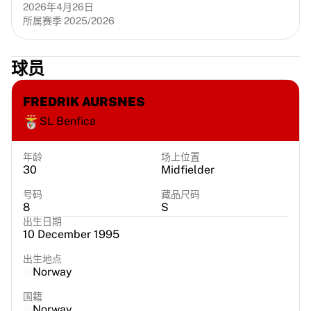
Chicago Bulls
2026年4月26日
所属赛季 2025/2026
Portland Trail Blazers
LA Clippers
View all NBA
球员
顶级欧洲球队
Beşiktaş Gain
FREDRIK AURSNES
Fenerbahçe Basketball
SL Benfica
Slovenia
Virtus Bologna
Guerri Napoli
年龄
场上位置
30
Midfielder
其他项目
骑行
号码
藏品尺码
Team Visma | Lease a bike
8
S
出生日期
Soudal Quick Step
10 December 1995
Netcompany INEOS
EF Education
出生地点
Norway
Team Jayco AlUla
查看全部骑行
国籍
橄榄球
Norway