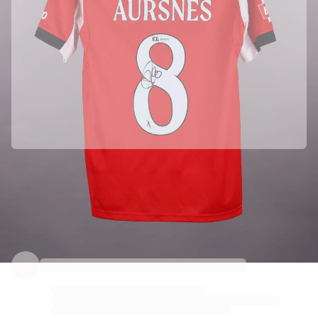
精彩集锦
World Championship Auctions
Legend Collection
MLS
查看全部足球
顶级队伍
England
Norway
United States
Paris Saint-Germain
由SL Benfica官方合作带来
FC Bayern München
本藏品由SL Benfica官方提供，品质保障。
View all Teams
顶级联赛
Fabricks验证加持
World Championships 2026
本藏品配有个人数字证书，保障并保护其独一性。
Premier League
La Liga
Serie A
Ligue 1