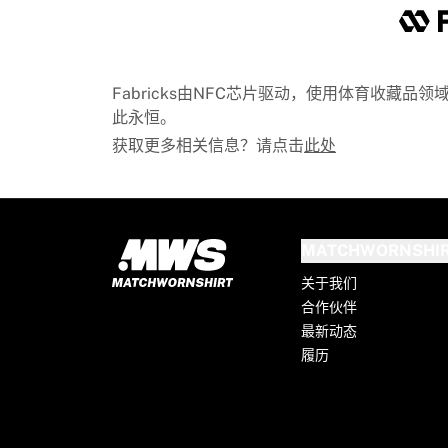
Chicago Bulls
Portland Trail Blazers
LA Clippers
View all NBA
Fabricks由NFC芯片驱动，使用体育收藏
顶级欧洲球队
此永恒。
Beşiktaş Gain
获取更多相关信息？请点击
此处
Fenerbahçe Basketball
Slovenia
Virtus Bologna
Guerri Napoli
其他项目
MATCHWORNSHI
骑行
关于我们
Team Visma | Lease a bike
合作伙伴
Soudal Quick Step
最新动态
Netcompany INEOS
履历
EF Education
Team Jayco AlUla
查看全部骑行
橄榄球