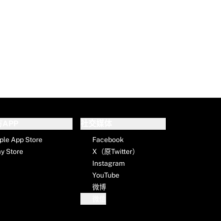
APP
社交媒体
ple App Store
Facebook
ay Store
X（原Twitter）
Instagram
YouTube
微博
微信