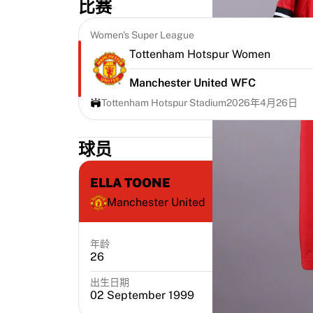
比赛
精彩集锦
World Championship Auctions
Women's Super League
Legend Collection
Tottenham Hotspur Women
MLS
查看全部足球
Manchester United WFC
顶级队伍
Tottenham Hotspur Stadium
2026年4月26日
England
Norway
球员
United States
Paris Saint-Germain
FC Bayern München
ELLA TOONE
View all Teams
Manchester United
顶级联赛
World Championships 2026
年龄
场上位置
Premier League
26
Midfielder
La Liga
Serie A
出生日期
02 September 1999
E
Ligue 1