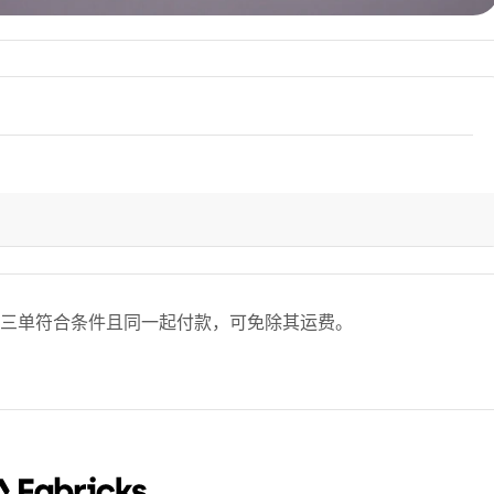
三单符合条件且同一起付款，可免除其运费。