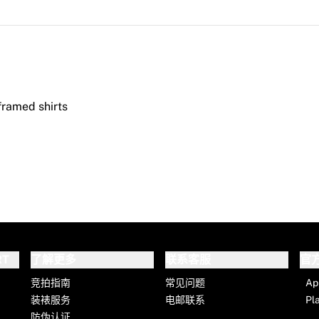
RT
了解更多
联系客服
官方
竞拍指南
常见问题
Ap
装裱服务
电邮联系
Pl
防伪认证