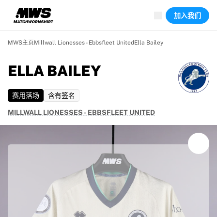
已上线场次
加入我们
精彩集锦
World Championship Auctions
Legend Collection
MWS主页
Millwall Lionesses - Ebbsfleet United
Ella Bailey
Team Liquid | EWC 2026
Tour de France
ELLA BAILEY
竞拍
所有实时竞拍
赛用落场
含有签名
即将结束
Hidden Gems
MILLWALL LIONESSES - EBBSFLEET UNITED
刚上架
World Championship Auctions
藏品
比赛球衣
签名球衣
进球者
Debut shirts
装裱球衣
足球