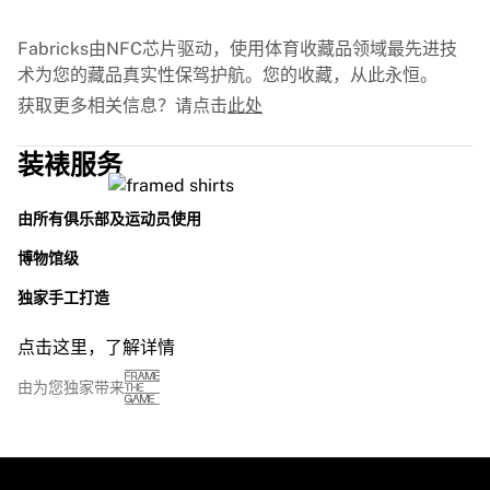
France Rugby
Gloucester Rugby
Fabricks由NFC芯片驱动，使用体育收藏品领域最先进技
Bath Rugby
术为您的藏品真实性保驾护航。您的收藏，从此永恒。
ASM Clermont Auvergne
获取更多相关信息？请点击
此处
Harlequins
查看全部橄榄球
装裱服务
板球
England Cricket
由所有俱乐部及运动员使用
Delhi Capitals
West Indies
博物馆级
Cricket Ireland
独家手工打造
查看全部板球
冰球
点击这里，了解详情
Aalborg Pirates
Tre Kronor
由为您独家带来
NHL Alumni
查看全部冰球
手球