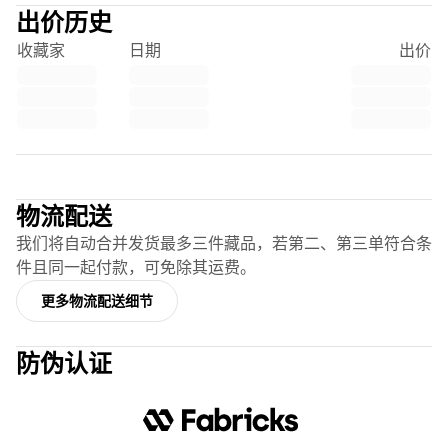
Chicago Bulls
出价历史
Portland Trail Blazers
收藏家
日期
出价
LA Clippers
View all NBA
顶级欧洲球队
Beşiktaş Gain
Fenerbahçe Basketball
Trustpilot
Slovenia
Virtus Bologna
物流配送
Guerri Napoli
我们将自动合并发货最多三件藏品，若第二、第三单符合条
其他项目
件且同一起付款，可免除其运费。
骑行
Team Visma | Lease a bike
更多物流配送细节
Soudal Quick Step
Netcompany INEOS
防伪认证
EF Education
Team Jayco AlUla
查看全部骑行
橄榄球