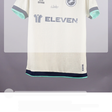
精彩集锦
World Championship Auctions
Legend Collection
MLS
查看全部足球
顶级队伍
England
Norway
United States
Paris Saint-Germain
由Millwall官方合作带来
FC Bayern München
本藏品由Millwall官方提供，品质保障。
View all Teams
顶级联赛
Fabricks验证加持
World Championships 2026
本藏品配有个人数字证书，保障并保护其独一性。
Premier League
La Liga
Serie A
Ligue 1