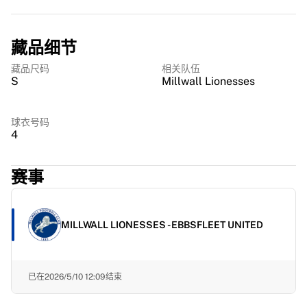
MLS
顶级女子队伍
US Women's Soccer
藏品细节
Canada Women's Soccer
NWSL
藏品尺码
相关队伍
S
Millwall Lionesses
OL Lyonnes
Paris Saint-Germain Feminines
Arsenal WFC
球衣号码
按国家浏览
4
篮球
精彩集锦
赛事
Charlotte Hornets
Chicago Bulls
LA Clippers
MILLWALL LIONESSES - EBBSFLEET UNITED
Portland Trail Blazers
Virtus Bologna
查看全部篮球
已在
2026/5/10 12:09
结束
顶级NBA球队
Charlotte Hornets