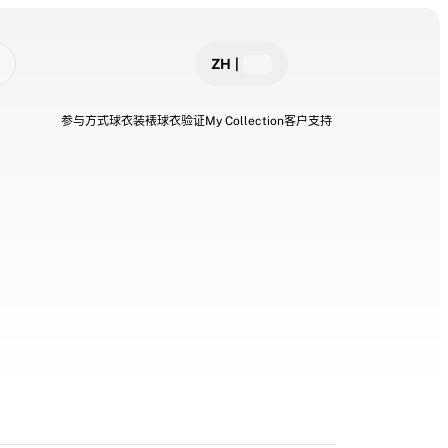
ZH
|
参与方式
球衣装裱
球衣验证
My Collection
客户支持