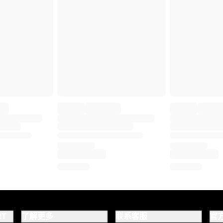
RT
了解更多
联系客服
官方