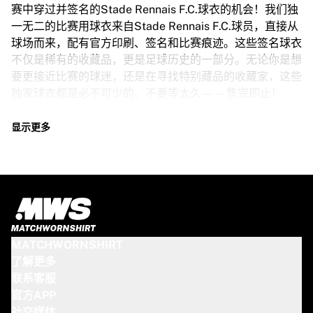
Glory Kickboxing
赛中穿过并签名的Stade Rennais F.C.球衣的机会！我们独
Team Liquid
一无二的比赛用球衣来自Stade Rennais F.C.球员，直接从
参与方式
球场而来，配有官方印刷、签名和比赛痕迹。这些签名球衣
球衣装裱
不仅是稀有的收藏品，更是足球历史的一部分。无论你是想
球衣验证
要更接近比赛的球迷，还是在寻找特别藏品的收藏家，这些
My Collection
独家球衣都是必不可少的。不要等太久——售完即止！
STADE RENNAIS F.C. 球衣规格
显示更多
我们由球员穿过并签名的 Stade Rennais F.C. 球衣根据球
员穿着情况提供多种尺寸。主要特点：
100% 正品 – 在官方比赛中穿过
球员高级版
附带真伪证明
注意：由于这些球衣在比赛中穿过，可能会有泥土和草渍等
MATCHWORNSHIRT
使用痕迹。这使每件球衣更加独特!
了解更多
联系客服
全球配送
官方APP
社交媒体