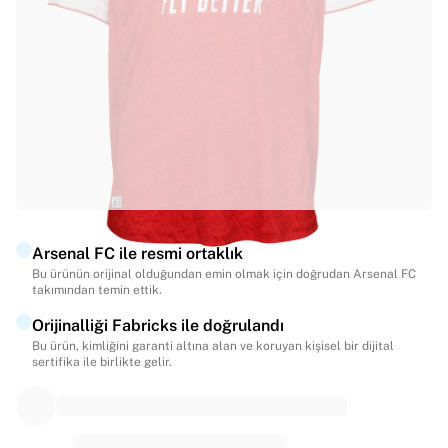
Öne çıkanlar
Dünya Şampiyonası Açık Artırmaları
Efsane Koleksiyonu
MLS
Tüm futbol ürünlerini görüntüle
Öne çıkan takımlar
İngiltere
Norveç
Amerika Birleşik Devletleri
Paris Saint-Germain
Arsenal FC ile resmi ortaklık
FC Bayern München
Bu ürünün orijinal olduğundan emin olmak için doğrudan Arsenal FC
Tüm Takımları Görüntüle
takımından temin ettik.
Öne çıkan ligler
Orijinalliği Fabricks ile doğrulandı
2026 Dünya Şampiyonası
Bu ürün, kimliğini garanti altına alan ve koruyan kişisel bir dijital
Premier League
sertifika ile birlikte gelir.
La Liga
Serie A
Ligue 1