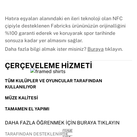
France Rugby
Gloucester Rugby
Hatıra eşyaları alanındaki en ileri teknoloji olan NFC
Bath Rugby
çipiyle desteklenen Fabricks ürününüzün orijinalliğini
ASM Clermont Auvergne
%100 garanti ederek ve koruyarak spor tarihinde
Harlequins
sonsuza kadar yer almasını sağlar.
Tüm ragbiyi görüntüle
Daha fazla bilgi almak ister misiniz?
Buraya
tıklayın.
Kriket
England Cricket
ÇERÇEVELEME HIZMETI
Delhi Capitals
Batı Hint Adaları
Cricket Ireland
TÜM KULÜPLER VE OYUNCULAR TARAFINDAN
Tüm kriketi görüntüle
KULLANILIYOR
Buz hokeyi
MÜZE KALITESI
Aalborg Pirates
Tre Kronor
TAMAMEN EL YAPIMI
NHL Alumni
DAHA FAZLA ÖĞRENMEK IÇIN BURAYA TIKLAYIN
Tüm buz hokeyini görüntüle
Diğer
TARAFINDAN DESTEKLENIR