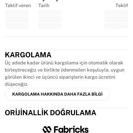
Chicago Bulls
Teklif veren
Tarih
Teklif
Portland Trail Blazers
LA Clippers
Tüm NBA'i görüntüle
Öne çıkan Avrupa takımları
Beşiktaş Gain
Trustpilot
Fenerbahçe Beko
Slovenya
KARGOLAMA
Virtus Bologna
Üç adede kadar ürünü kargolama için otomatik olarak
Guerri Napoli
birleştireceğiz ve birlikte ödenmeleri koşuluyla, uygun
Diğer sporlar
görülen ikinci ve üçüncü siparişlerin kargo ücretini
Bisiklet
düşeceğiz.
Team Visma | Lease a bike
KARGOLAMA HAKKINDA DAHA FAZLA BILGI
Soudal Quick Step
Netcompany INEOS
EF Education
ORIJINALLIK DOĞRULAMA
Team Jayco AlUla
Tüm bisikleti görüntüle
Ragbi