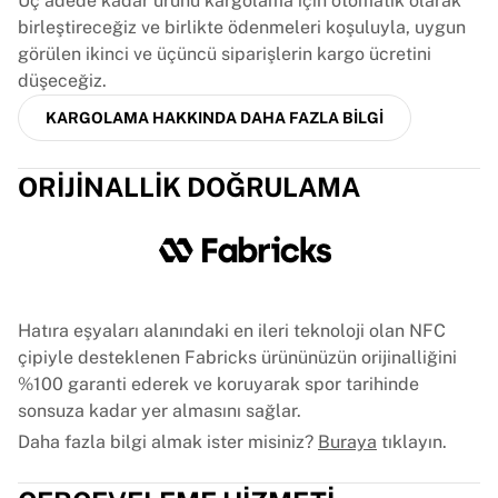
Üç adede kadar ürünü kargolama için otomatik olarak
Glory Kickboxing
birleştireceğiz ve birlikte ödenmeleri koşuluyla, uygun
Team Liquid
görülen ikinci ve üçüncü siparişlerin kargo ücretini
Nasıl çalışır
düşeceğiz.
Formanızı çerçeveletin
Forma orijinallik doğrulaması
KARGOLAMA HAKKINDA DAHA FAZLA BILGI
Koleksiyonum
ORIJINALLIK DOĞRULAMA
Hatıra eşyaları alanındaki en ileri teknoloji olan NFC
çipiyle desteklenen Fabricks ürününüzün orijinalliğini
%100 garanti ederek ve koruyarak spor tarihinde
sonsuza kadar yer almasını sağlar.
Daha fazla bilgi almak ister misiniz?
Buraya
tıklayın.