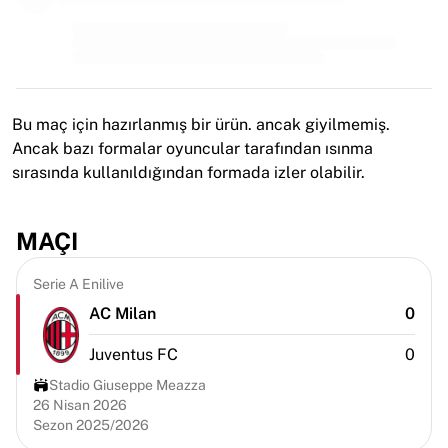
MLS
Öne çıkan kadın takımları
ABD kadın futbolu
Kanada kadın futbolu
NWSL
OL Lyonnes
Bu maç için hazırlanmış bir ürün. ancak giyilmemiş.
Paris Saint-Germain Feminines
Ancak bazı formalar oyuncular tarafından ısınma
Arsenal WFC
sırasında kullanıldığından formada izler olabilir.
Ülkeye göre göz atın
Basketbol
MAÇI
Öne çıkanlar
Charlotte Hornets
Serie A Enilive
Chicago Bulls
AC Milan
0
LA Clippers
Portland Trail Blazers
Juventus FC
0
Virtus Bologna
Tüm basketbolu görüntüle
Stadio Giuseppe Meazza
26 Nisan 2026
Öne çıkan NBA takımları
Sezon 2025/2026
Charlotte Hornets