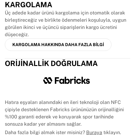
KARGOLAMA
France Rugby
Gloucester Rugby
Üç adede kadar ürünü kargolama için otomatik olarak
Bath Rugby
birleştireceğiz ve birlikte ödenmeleri koşuluyla, uygun
ASM Clermont Auvergne
görülen ikinci ve üçüncü siparişlerin kargo ücretini
Harlequins
düşeceğiz.
Tüm ragbiyi görüntüle
KARGOLAMA HAKKINDA DAHA FAZLA BILGI
Kriket
England Cricket
ORIJINALLIK DOĞRULAMA
Delhi Capitals
Batı Hint Adaları
Cricket Ireland
Tüm kriketi görüntüle
Buz hokeyi
Aalborg Pirates
Hatıra eşyaları alanındaki en ileri teknoloji olan NFC
Tre Kronor
çipiyle desteklenen Fabricks ürününüzün orijinalliğini
NHL Alumni
%100 garanti ederek ve koruyarak spor tarihinde
Tüm buz hokeyini görüntüle
sonsuza kadar yer almasını sağlar.
Diğer
Daha fazla bilgi almak ister misiniz?
Buraya
tıklayın.