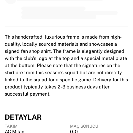
MLS
Öne çıkan kadın takımları
ABD kadın futbolu
Kanada kadın futbolu
NWSL
OL Lyonnes
This handcrafted, luxurious frame is made from high-
Paris Saint-Germain Feminines
quality, locally sourced materials and showcases a
Arsenal WFC
signed fan shop shirt. The frame is elegantly designed
Ülkeye göre göz atın
with the club’s logo at the top and a special metal plate
Basketbol
at the bottom. Please note that the signatures on the
Öne çıkanlar
shirt are from this season’s squad but are not directly
Charlotte Hornets
linked to the squad for a specific game. Delivery for this
Chicago Bulls
product typically takes 2-3 business days after
LA Clippers
successful payment.
Portland Trail Blazers
Virtus Bologna
Tüm basketbolu görüntüle
DETAYLAR
Öne çıkan NBA takımları
TAKIM
MAÇ SONUCU
Charlotte Hornets
AC Milan
0-0