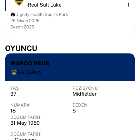
Chicago Bulls
Real Salt Lake
1
Portland Trail Blazers
Dignity Health Sports Park
LA Clippers
26 Nisan 2026
Tüm NBA'i görüntüle
Sezon 2026
Öne çıkan Avrupa takımları
Beşiktaş Gain
OYUNCU
Fenerbahçe Beko
Slovenya
MARCO REUS
Virtus Bologna
Guerri Napoli
LA Galaxy
Diğer sporlar
Bisiklet
YAŞ
POZISYONU
Team Visma | Lease a bike
37
Midfielder
Soudal Quick Step
NUMARA
BEDEN
Netcompany INEOS
18
S
EF Education
DOĞUM TARIHI
31 May 1989
Team Jayco AlUla
Tüm bisikleti görüntüle
DOĞUM TARIHI
Ragbi
Germany