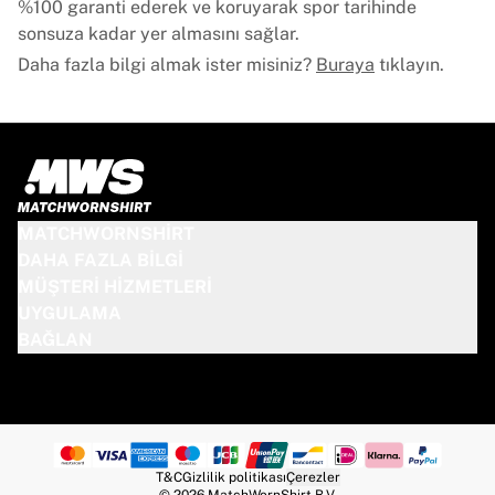
%100 garanti ederek ve koruyarak spor tarihinde
sonsuza kadar yer almasını sağlar.
Daha fazla bilgi almak ister misiniz?
Buraya
tıklayın.
MATCHWORNSHIRT
DAHA FAZLA BILGI
MÜŞTERI HIZMETLERI
UYGULAMA
BAĞLAN
T&C
Gizlilik politikası
Çerezler