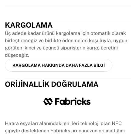
Glory Kickboxing
Team Liquid
Trustpilot
Nasıl çalışır
Formanızı çerçeveletin
KARGOLAMA
Forma orijinallik doğrulaması
Üç adede kadar ürünü kargolama için otomatik olarak
Koleksiyonum
birleştireceğiz ve birlikte ödenmeleri koşuluyla, uygun
görülen ikinci ve üçüncü siparişlerin kargo ücretini
düşeceğiz.
KARGOLAMA HAKKINDA DAHA FAZLA BILGI
ORIJINALLIK DOĞRULAMA
Hatıra eşyaları alanındaki en ileri teknoloji olan NFC
çipiyle desteklenen Fabricks ürününüzün orijinalliğini