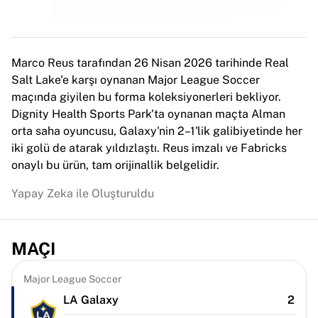
MLS
Öne çıkan kadın takımları
ABD kadın futbolu
Kanada kadın futbolu
Marco Reus tarafından 26 Nisan 2026 tarihinde Real
NWSL
Salt Lake'e karşı oynanan Major League Soccer
OL Lyonnes
maçında giyilen bu forma koleksiyonerleri bekliyor.
Paris Saint-Germain Feminines
Dignity Health Sports Park'ta oynanan maçta Alman
Arsenal WFC
orta saha oyuncusu, Galaxy'nin 2–1'lik galibiyetinde her
Ülkeye göre göz atın
iki golü de atarak yıldızlaştı. Reus imzalı ve Fabricks
Basketbol
onaylı bu ürün, tam orijinallik belgelidir.
Öne çıkanlar
Charlotte Hornets
Yapay Zeka ile Oluşturuldu
Chicago Bulls
LA Clippers
Portland Trail Blazers
MAÇI
Virtus Bologna
Tüm basketbolu görüntüle
Major League Soccer
Öne çıkan NBA takımları
LA Galaxy
2
Charlotte Hornets