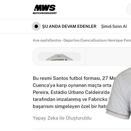
Şu anda devam edenler
Öne çıkanlar
Dünya Şampiyonası Açık Artırmaları
Efsane Koleksiyonu
ŞU ANDA DEVAM EDENLER
Şimdi Satın Al
Team Liquid | EWC 2026
Fransa Bisiklet Turu
Ana sayfa
Santos - Deportivo Cuenca
Gustavo Henrique Pere
Açık artırmalar
Tüm canlı açık artırmalar
Bitmek üzere
Gizli Cevherler
Yeni eklenenler
Bu resmi Santos futbol forması, 27 Mayıs 20
Dünya Şampiyonası Açık Artırmaları
Cuenca'ya karşı oynanan maçta orta saha oyu
Ürünler
Pereira, Estádio Urbano Caldeira'da elde edile
Maçta giyilen formalar
tarafından imzalanmış ve Fabricks tarafından
İmzalı formalar
başarısını simgeleyen özel bir hatıradır.
Golcüler
İlk maç formaları
Yapay Zeka ile Oluşturuldu
Çerçeveli formalar
Futbol