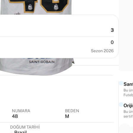
3
0
Sezon 2026
Sant
Bu ür
Futeb
Orij
NUMARA
BEDEN
Bu ürü
48
M
sertif
DOĞUM TARIHI
Brazil