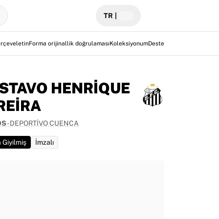
TR
|
rçeveletin
Forma orijinallik doğrulaması
Koleksiyonum
Destek
STAVO HENRIQUE
REIRA
OS
-
DEPORTIVO CUENCA
 Giyilmiş
İmzalı