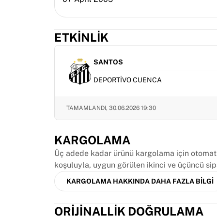
MLS
Öne çıkan kadın takımları
ABD kadın futbolu
ETKINLIK
Kanada kadın futbolu
NWSL
OL Lyonnes
SANTOS
Paris Saint-Germain Feminines
DEPORTIVO CUENCA
Arsenal WFC
Ülkeye göre göz atın
Basketbol
TAMAMLANDI,
30.06.2026 19:30
Öne çıkanlar
Charlotte Hornets
KARGOLAMA
Chicago Bulls
LA Clippers
Üç adede kadar ürünü kargolama için otomatik
Portland Trail Blazers
koşuluyla, uygun görülen ikinci ve üçüncü sip
Virtus Bologna
KARGOLAMA HAKKINDA DAHA FAZLA BILGI
Tüm basketbolu görüntüle
Öne çıkan NBA takımları
ORIJINALLIK DOĞRULAMA
Charlotte Hornets