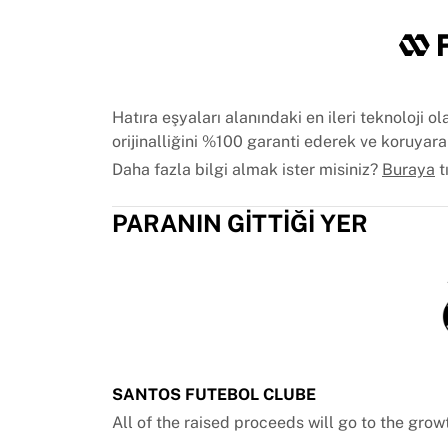
Chicago Bulls
Portland Trail Blazers
LA Clippers
Tüm NBA'i görüntüle
Öne çıkan Avrupa takımları
Hatıra eşyaları alanındaki en ileri teknoloji
Beşiktaş Gain
orijinalliğini %100 garanti ederek ve koruyar
Fenerbahçe Beko
Daha fazla bilgi almak ister misiniz?
Buraya
t
Slovenya
Virtus Bologna
PARANIN GITTIĞI YER
Guerri Napoli
Diğer sporlar
Bisiklet
Team Visma | Lease a bike
Soudal Quick Step
Netcompany INEOS
EF Education
Team Jayco AlUla
SANTOS FUTEBOL CLUBE
Tüm bisikleti görüntüle
All of the raised proceeds will go to the gro
Ragbi