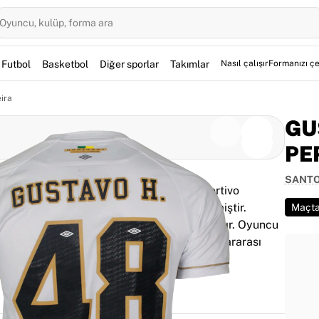
Oyuncu, kulüp, forma ara
Futbol
Basketbol
Diğer sporlar
Takımlar
Nasıl çalışır
Formanızı çe
ira
GU
PE
SANT
26 tarihinde Copa Sudamericana'da Deportivo
ncusu Gustavo Henrique tarafından giyilmiştir.
Maçta
n 3–0'lık galibiyette ilk on birde yer almıştır. Oyuncu
 doğrulanmış olan bu parça, Peixe'nin uluslararası