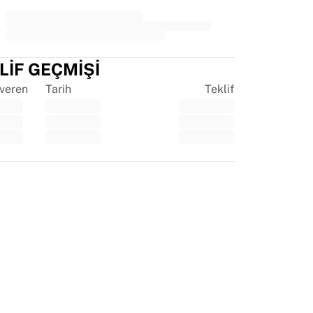
LIF GEÇMIŞI
 veren
Tarih
Teklif
tpilot