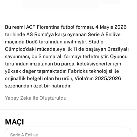
MLS
Öne çıkan kadın takımları
ABD kadın futbolu
Kanada kadın futbolu
Bu resmi ACF Fiorentina futbol forması, 4 Mayıs 2026
NWSL
tarihinde AS Roma'ya karşı oynanan Serie A Enilive
OL Lyonnes
maçında Dodô tarafından giyilmiştir. Stadio
Paris Saint-Germain Feminines
Olimpico'daki mücadeleye ilk 11'de başlayan Brezilyalı
Arsenal WFC
savunmacı, bu 2 numaralı formayı terletmiştir. Oyuncu
Ülkeye göre göz atın
tarafından imzalanan bu parça, koleksiyonerler için
Basketbol
yüksek değer taşımaktadır. Fabricks teknolojisi ile
Öne çıkanlar
orijinallik belgeli olan bu ürün, Viola'nın 2025/2026
Charlotte Hornets
sezonundan özel bir hatıradır.
Chicago Bulls
LA Clippers
Yapay Zeka ile Oluşturuldu
Portland Trail Blazers
Virtus Bologna
Tüm basketbolu görüntüle
MAÇI
Öne çıkan NBA takımları
Charlotte Hornets
Serie A Enilive