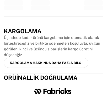
Glory Kickboxing
Team Liquid
Nasıl çalışır
Formanızı çerçeveletin
Trustpilot
Forma orijinallik doğrulaması
Koleksiyonum
KARGOLAMA
Üç adede kadar ürünü kargolama için otomatik olarak
birleştireceğiz ve birlikte ödenmeleri koşuluyla, uygun
görülen ikinci ve üçüncü siparişlerin kargo ücretini
düşeceğiz.
KARGOLAMA HAKKINDA DAHA FAZLA BILGI
ORIJINALLIK DOĞRULAMA