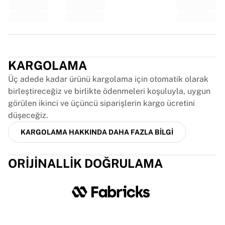
Glory Kickboxing
Team Liquid
Nasıl çalışır
Formanızı çerçeveletin
Trustpilot
Forma orijinallik doğrulaması
Koleksiyonum
KARGOLAMA
Üç adede kadar ürünü kargolama için otomatik olarak
birleştireceğiz ve birlikte ödenmeleri koşuluyla, uygun
görülen ikinci ve üçüncü siparişlerin kargo ücretini
düşeceğiz.
KARGOLAMA HAKKINDA DAHA FAZLA BILGI
ORIJINALLIK DOĞRULAMA