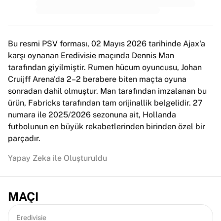
MLS
Öne çıkan kadın takımları
ABD kadın futbolu
Kanada kadın futbolu
Bu resmi PSV forması, 02 Mayıs 2026 tarihinde Ajax'a
NWSL
karşı oynanan Eredivisie maçında Dennis Man
OL Lyonnes
tarafından giyilmiştir. Rumen hücum oyuncusu, Johan
Paris Saint-Germain Feminines
Cruijff Arena'da 2–2 berabere biten maçta oyuna
Arsenal WFC
sonradan dahil olmuştur. Man tarafından imzalanan bu
Ülkeye göre göz atın
ürün, Fabricks tarafından tam orijinallik belgelidir. 27
Basketbol
numara ile 2025/2026 sezonuna ait, Hollanda
Öne çıkanlar
futbolunun en büyük rekabetlerinden birinden özel bir
Charlotte Hornets
parçadır.
Chicago Bulls
LA Clippers
Yapay Zeka ile Oluşturuldu
Portland Trail Blazers
Virtus Bologna
Tüm basketbolu görüntüle
MAÇI
Öne çıkan NBA takımları
Charlotte Hornets
Eredivisie