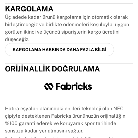
Glory Kickboxing
KARGOLAMA
Team Liquid
Nasıl çalışır
Üç adede kadar ürünü kargolama için otomatik olarak
Formanızı çerçeveletin
birleştireceğiz ve birlikte ödenmeleri koşuluyla, uygun
Forma orijinallik doğrulaması
görülen ikinci ve üçüncü siparişlerin kargo ücretini
Koleksiyonum
düşeceğiz.
KARGOLAMA HAKKINDA DAHA FAZLA BILGI
ORIJINALLIK DOĞRULAMA
Hatıra eşyaları alanındaki en ileri teknoloji olan NFC
çipiyle desteklenen Fabricks ürününüzün orijinalliğini
%100 garanti ederek ve koruyarak spor tarihinde
sonsuza kadar yer almasını sağlar.