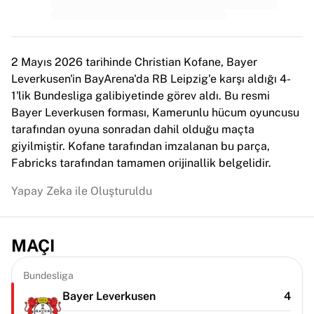
MLS
Öne çıkan kadın takımları
ABD kadın futbolu
Kanada kadın futbolu
2 Mayıs 2026 tarihinde Christian Kofane, Bayer
NWSL
Leverkusen'in BayArena'da RB Leipzig'e karşı aldığı 4-
OL Lyonnes
1'lik Bundesliga galibiyetinde görev aldı. Bu resmi
Paris Saint-Germain Feminines
Bayer Leverkusen forması, Kamerunlu hücum oyuncusu
Arsenal WFC
tarafından oyuna sonradan dahil olduğu maçta
Ülkeye göre göz atın
giyilmiştir. Kofane tarafından imzalanan bu parça,
Basketbol
Fabricks tarafından tamamen orijinallik belgelidir.
Öne çıkanlar
Charlotte Hornets
Yapay Zeka ile Oluşturuldu
Chicago Bulls
LA Clippers
Portland Trail Blazers
MAÇI
Virtus Bologna
Tüm basketbolu görüntüle
Bundesliga
Öne çıkan NBA takımları
Bayer Leverkusen
4
Charlotte Hornets