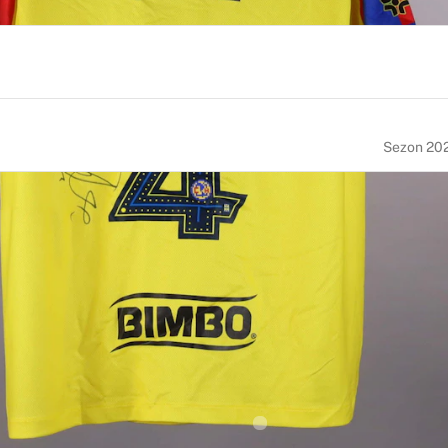
Sezon 20
NUMARA
BEDEN
4
XL
UM TARIHI
MILLIYET
igeria
Nigeria