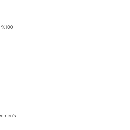
ni %100
 women’s