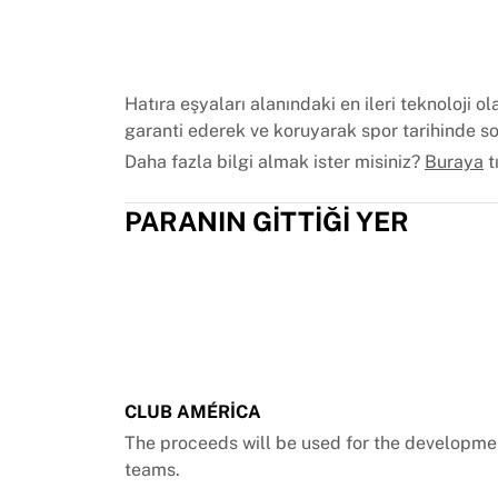
Chicago Bulls
Portland Trail Blazers
LA Clippers
Tüm NBA'i görüntüle
Hatıra eşyaları alanındaki en ileri teknoloji 
Öne çıkan Avrupa takımları
garanti ederek ve koruyarak spor tarihinde s
Beşiktaş Gain
Daha fazla bilgi almak ister misiniz?
Buraya
t
Fenerbahçe Beko
Slovenya
PARANIN GITTIĞI YER
Virtus Bologna
Guerri Napoli
Diğer sporlar
Bisiklet
Team Visma | Lease a bike
Soudal Quick Step
Netcompany INEOS
EF Education
CLUB AMÉRICA
Team Jayco AlUla
The proceeds will be used for the developmen
Tüm bisikleti görüntüle
teams.
Ragbi