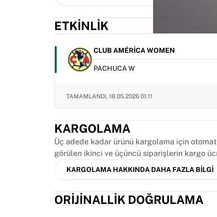
MLS
Öne çıkan kadın takımları
ETKINLIK
ABD kadın futbolu
Kanada kadın futbolu
NWSL
CLUB AMÉRICA WOMEN
OL Lyonnes
PACHUCA W
Paris Saint-Germain Feminines
Arsenal WFC
Ülkeye göre göz atın
TAMAMLANDI,
18.05.2026 01:11
Basketbol
Öne çıkanlar
KARGOLAMA
Charlotte Hornets
Chicago Bulls
Üç adede kadar ürünü kargolama için otomatik
LA Clippers
görülen ikinci ve üçüncü siparişlerin kargo üc
Portland Trail Blazers
KARGOLAMA HAKKINDA DAHA FAZLA BILGI
Virtus Bologna
Tüm basketbolu görüntüle
ORIJINALLIK DOĞRULAMA
Öne çıkan NBA takımları
Charlotte Hornets