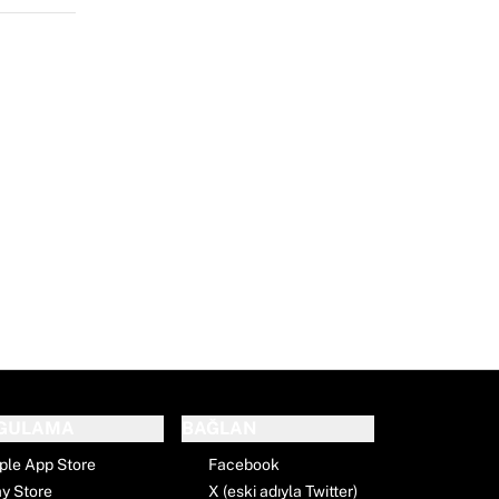
GULAMA
BAĞLAN
ple App Store
Facebook
ay Store
X (eski adıyla Twitter)