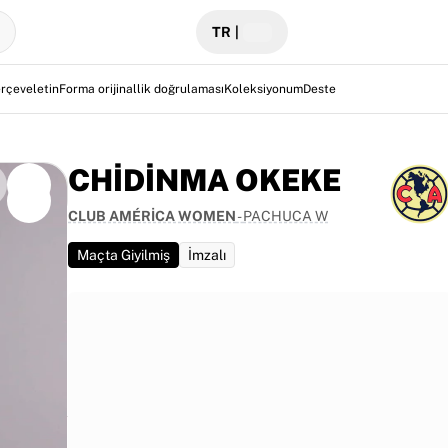
TR
|
rçeveletin
Forma orijinallik doğrulaması
Koleksiyonum
Destek
CHIDINMA OKEKE
CLUB AMÉRICA WOMEN
-
PACHUCA W
Maçta Giyilmiş
İmzalı
 MX
yalı
nolojisi