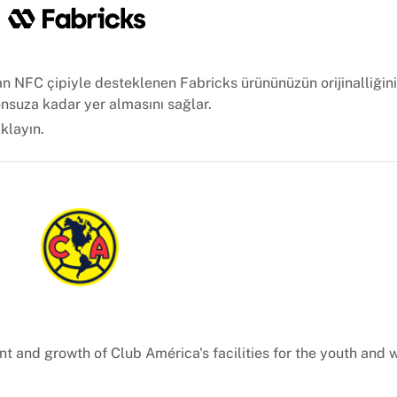
olan NFC çipiyle desteklenen Fabricks ürününüzün orijinalliği
onsuza kadar yer almasını sağlar.
ıklayın.
t and growth of Club América's facilities for the youth and