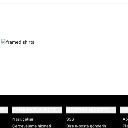
RT
DAHA FAZLA BILGI
MÜŞTERI HIZMETLERI
UY
Nasıl çalışır
SSS
Ap
Çerçeveleme hizmeti
Bize e-posta gönderin
Pl