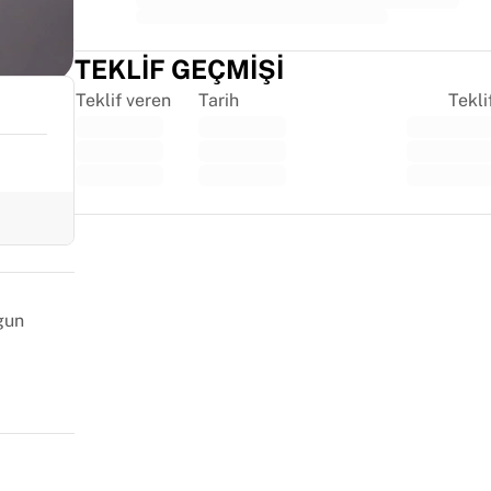
TEKLIF GEÇMIŞI
Teklif veren
Tarih
Tekli
Trustpilot
gun