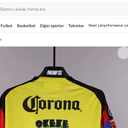
Oyuncu, kulüp, forma ara
Futbol
Basketbol
Diğer sporlar
Takımlar
Nasıl çalışır
Formanızı çe
e
, 25 Nisan 2026 tarihinde Pachuca W'ya karşı oynanan Liga
lmiştir. Las Águilas'ın 3-2 galip geldiği mücadelede Nijer
ur. Okeke tarafından imzalanmış olan bu parça, Fabricks tek
ezonuna ait bu ürün, koleksiyonerler için eşsiz bir fırsattır.