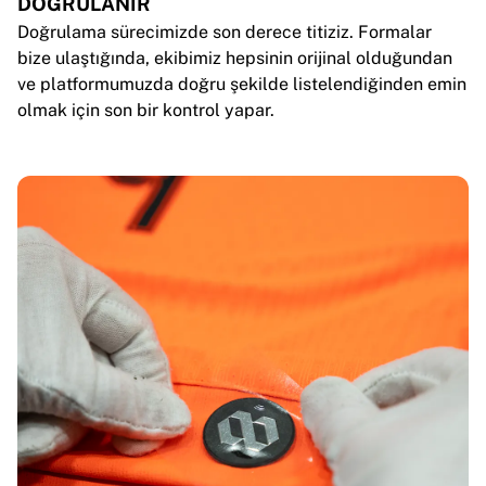
Glory Kickboxing
DOĞRULANIR
Team Liquid
Doğrulama sürecimizde son derece titiziz. Formalar
Nasıl çalışır
bize ulaştığında, ekibimiz hepsinin orijinal olduğundan
Formanızı çerçeveletin
ve platformumuzda doğru şekilde listelendiğinden emin
Forma orijinallik doğrulaması
olmak için son bir kontrol yapar.
Koleksiyonum