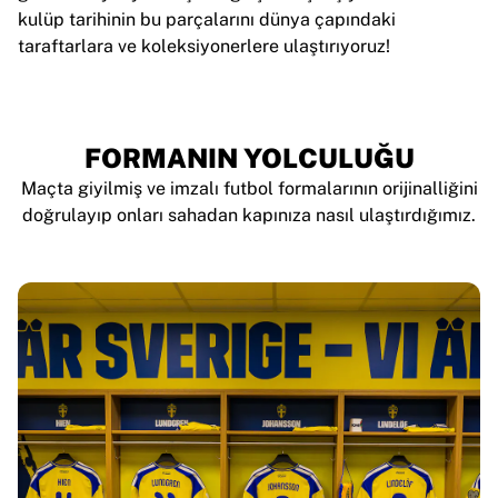
MLS
kulüp tarihinin bu parçalarını dünya çapındaki
Öne çıkan kadın takımları
taraftarlara ve koleksiyonerlere ulaştırıyoruz!
ABD kadın futbolu
Kanada kadın futbolu
NWSL
OL Lyonnes
FORMANIN YOLCULUĞU
Paris Saint-Germain Feminines
Maçta giyilmiş ve imzalı futbol formalarının orijinalliğini
Arsenal WFC
doğrulayıp onları sahadan kapınıza nasıl ulaştırdığımız.
Ülkeye göre göz atın
Basketbol
Öne çıkanlar
Charlotte Hornets
Chicago Bulls
LA Clippers
Portland Trail Blazers
Virtus Bologna
Tüm basketbolu görüntüle
Öne çıkan NBA takımları
Charlotte Hornets