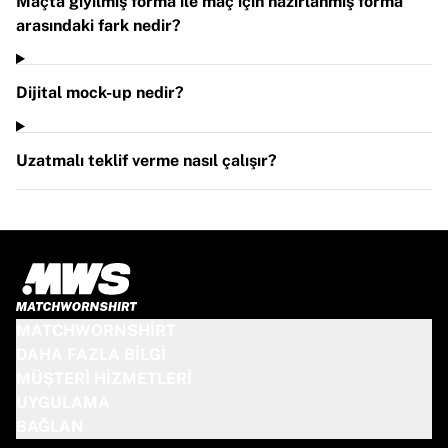
Maçta giyilmiş forma ile maç için hazırlanmış forma
arasındaki fark nedir?
Dijital mock-up nedir?
Uzatmalı teklif verme nasıl çalışır?
MATCHWORNSHIRT
DAHA FAZLA BILGI
MÜŞTERI HIZMETLERI
UYGULAMA
BAĞLAN