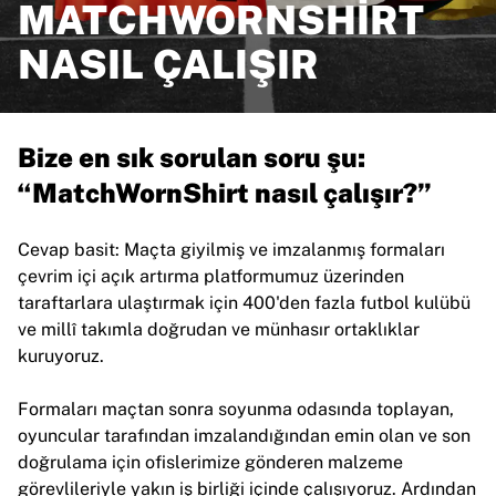
MATCHWORNSHIRT
Öne çıkanlar
Dünya Şampiyonası Açık Artırmaları
NASIL ÇALIŞIR
Efsane Koleksiyonu
MLS
Nasıl çalışır
Tüm futbol ürünlerini görüntüle
Bize en sık sorulan soru şu:
Öne çıkan takımlar
İngiltere
“MatchWornShirt nasıl çalışır?”
Norveç
Amerika Birleşik Devletleri
Cevap basit: Maçta giyilmiş ve imzalanmış formaları
Paris Saint-Germain
çevrim içi açık artırma platformumuz üzerinden
FC Bayern München
taraftarlara ulaştırmak için 400'den fazla futbol kulübü
Tüm Takımları Görüntüle
ve millî takımla doğrudan ve münhasır ortaklıklar
Öne çıkan ligler
kuruyoruz.
2026 Dünya Şampiyonası
Premier League
Formaları maçtan sonra soyunma odasında toplayan,
La Liga
oyuncular tarafından imzalandığından emin olan ve son
Serie A
doğrulama için ofislerimize gönderen malzeme
Ligue 1
görevlileriyle yakın iş birliği içinde çalışıyoruz. Ardından