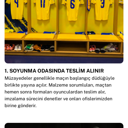
Chicago Bulls
Portland Trail Blazers
LA Clippers
Tüm NBA'i görüntüle
Öne çıkan Avrupa takımları
Beşiktaş Gain
Fenerbahçe Beko
Slovenya
Virtus Bologna
Guerri Napoli
1. SOYUNMA ODASINDA TESLİM ALINIR
Diğer sporlar
Müzayedeler genellikle maçın başlangıç düdüğüyle
Bisiklet
birlikte yayına açılır. Malzeme sorumluları, maçtan
Team Visma | Lease a bike
hemen sonra formaları oyunculardan teslim alır,
Soudal Quick Step
imzalama sürecini denetler ve onları ofislerimizden
Netcompany INEOS
birine gönderir.
EF Education
Team Jayco AlUla
Tüm bisikleti görüntüle
Ragbi