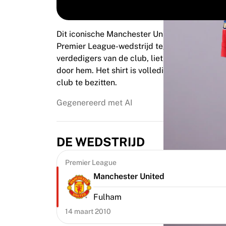
Highlights
WK veilingen
Legend Collection
Dit iconische Manchester United thuisshirt w
MLS
Premier League-wedstrijd tegen Fulham in h
Bekijk al het voetbal
verdedigers van de club, liet zijn sporen na 
Topteams
door hem. Het shirt is volledig geverifieerd 
Engeland
club te bezitten.
Noorwegen
Gegenereerd met AI
Verenigde Staten
Paris Saint-Germain
FC Bayern München
DE WEDSTRIJD
Bekijk alle teams
Topcompetities
Premier League
Wereldkampioenschappen 2026
Manchester United
Premier League
La Liga
Fulham
Serie A
14 maart 2010
Ligue 1