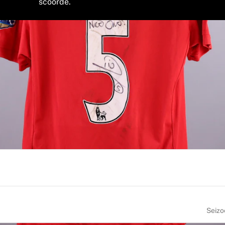
scoorde.
erd op het veld van Old Trafford gedragen door Rio Ferdinand
et seizoen 2009/2010. Ferdinand, een van de meest gedecor
in het hart van de defensie. Dit exemplaar met rugnummer 5 i
door Fabricks en biedt een unieke kans om een stukje geschie
Seiz