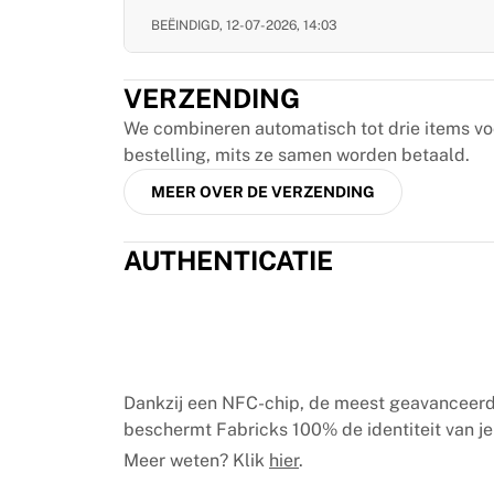
Chicago Bulls
BEËINDIGD,
12-07-2026, 14:03
Portland Trail Blazers
LA Clippers
Bekijk alles over de NBA
VERZENDING
Top Europese teams
We combineren automatisch tot drie items v
Beşiktaş Gain
bestelling, mits ze samen worden betaald.
Fenerbahçe Basketbal
MEER OVER DE VERZENDING
Slovenië
Virtus Bologna
Guerri Napoli
AUTHENTICATIE
Andere sporten
Wielrennen
Team Visma | Lease a bike
Soudal Quick Step
Netcompany INEOS
Dankzij een NFC-chip, de meest geavanceerd
EF Education
beschermt Fabricks 100% de identiteit van je 
Team Jayco AlUla
Meer weten? Klik
hier
.
Bekijk alles over wielrennen
Rugby