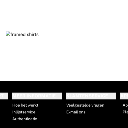
RT
MEER INFORMATIE
KLANTENSERVICE
AP
Hoe het werkt
Veelgestelde vragen
Ap
Inlijstservice
E-mail ons
Pl
Authenticatie