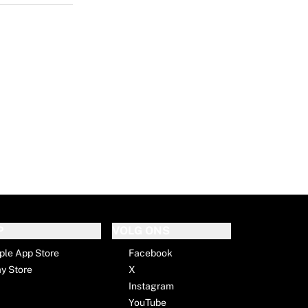
P
VOLG ONS
ple App Store
Facebook
ay Store
X
Instagram
YouTube