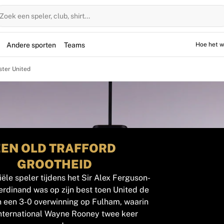
Zoek een speler, club, shirt...
Andere sporten
Teams
Hoe het w
ster United
EEN OLD TRAFFORD
GROOTHEID
ële speler tijdens het Sir Alex Ferguson-
Ferdinand was op zijn best toen United de
in een 3-0 overwinning op Fulham, waarin
ternational Wayne Rooney twee keer