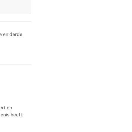
e en derde
ert en
enis heeft.