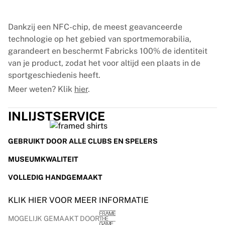
Glory Kickboxing
Team Liquid
Hoe het werkt
Dankzij een NFC-chip, de meest geavanceerde
Lijst je shirt in
technologie op het gebied van sportmemorabilia,
Shirtauthenticatie
garandeert en beschermt Fabricks 100% de identiteit
Mijn collectie
van je product, zodat het voor altijd een plaats in de
sportgeschiedenis heeft.
Meer weten? Klik
hier
.
INLIJSTSERVICE
GEBRUIKT DOOR ALLE CLUBS EN SPELERS
MUSEUMKWALITEIT
VOLLEDIG HANDGEMAAKT
KLIK HIER VOOR MEER INFORMATIE
MOGELIJK GEMAAKT DOOR