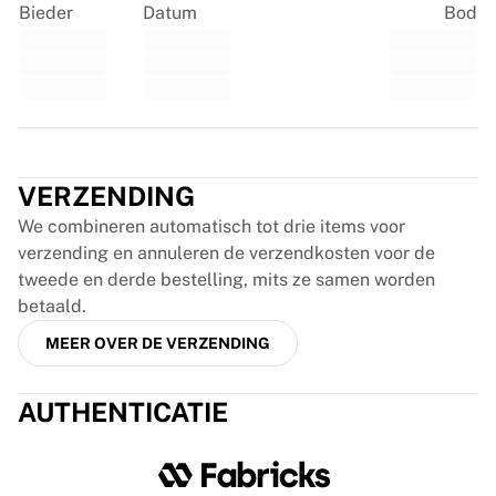
Bieder
Datum
Bod
France Rugby
Gloucester Rugby
Bath Rugby
ASM Clermont Auvergne
Harlequins
Trustpilot
Bekijk alles over rugby
Cricket
VERZENDING
England Cricket
We combineren automatisch tot drie items voor
Delhi Capitals
verzending en annuleren de verzendkosten voor de
West Indies
tweede en derde bestelling, mits ze samen worden
Cricket Ireland
betaald.
Bekijk alles over cricket
IJshockey
MEER OVER DE VERZENDING
Aalborg Pirates
Tre Kronor
AUTHENTICATIE
NHL Alumni
Bekijk alles over ijshockey
Overig