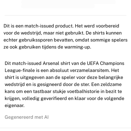
MLS
Topvrouwenteams
Vrouwenvoetbal in de VS
Vrouwenvoetbal in Canada
Dit is een match-issued product. Het werd voorbereid
NWSL
voor de wedstrijd, maar niet gebruikt. De shirts kunnen
OL Lyonnes
echter gebruikssporen bevatten, omdat sommige spelers
Paris Saint-Germain Feminines
ze ook gebruiken tijdens de warming-up.
Arsenal WFC
Bekijk per land
Dit match-issued Arsenal shirt van de UEFA Champions
Basketbal
League-finale is een absoluut verzamelaarsitem. Het
Highlights
shirt is uitgegeven aan de speler voor deze belangrijke
Charlotte Hornets
wedstrijd en is gesigneerd door de ster. Een zeldzame
Chicago Bulls
kans om een tastbaar stukje voetbalhistorie in bezit te
LA Clippers
krijgen, volledig geverifieerd en klaar voor de volgende
Portland Trail Blazers
eigenaar.
Virtus Bologna
Bekijk alles over basketbal
Gegenereerd met AI
Top NBA-teams
Charlotte Hornets