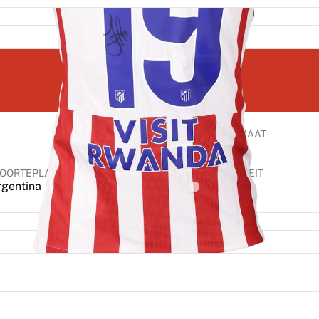
NUMMER
MAAT
19
M
OORTEPLAATS
NATIONALITEIT
rgentina
Argentina