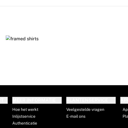
RT
MEER INFORMATIE
KLANTENSERVICE
AP
Hoe het werkt
Veelgestelde vragen
Ap
Inlijstservice
E-mail ons
Pl
Authenticatie