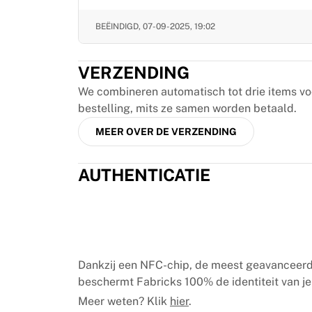
MLS
Topvrouwenteams
BEËINDIGD,
07-09-2025, 19:02
Vrouwenvoetbal in de VS
Vrouwenvoetbal in Canada
NWSL
VERZENDING
OL Lyonnes
We combineren automatisch tot drie items v
Paris Saint-Germain Feminines
bestelling, mits ze samen worden betaald.
Arsenal WFC
MEER OVER DE VERZENDING
Bekijk per land
Basketbal
Highlights
AUTHENTICATIE
Charlotte Hornets
Chicago Bulls
LA Clippers
Portland Trail Blazers
Virtus Bologna
Dankzij een NFC-chip, de meest geavanceerd
Bekijk alles over basketbal
beschermt Fabricks 100% de identiteit van je 
Top NBA-teams
Meer weten? Klik
hier
.
Charlotte Hornets