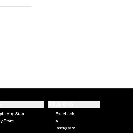
P
VOLG ONS
ple App Store
Facebook
ay Store
X
Instagram