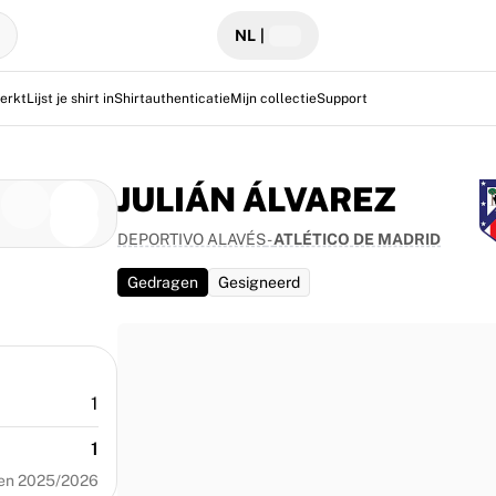
NL
|
erkt
Lijst je shirt in
Shirtauthenticatie
Mijn collectie
Support
JULIÁN ÁLVAREZ
DEPORTIVO ALAVÉS
-
ATLÉTICO DE MADRID
Gedragen
Gesigneerd
1
1
en 2025/2026