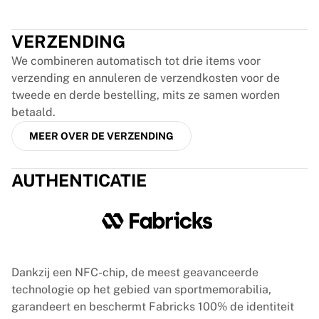
Glory Kickboxing
Trustpilot
Team Liquid
Hoe het werkt
VERZENDING
Lijst je shirt in
We combineren automatisch tot drie items voor
Shirtauthenticatie
verzending en annuleren de verzendkosten voor de
Mijn collectie
tweede en derde bestelling, mits ze samen worden
betaald.
MEER OVER DE VERZENDING
AUTHENTICATIE
Dankzij een NFC-chip, de meest geavanceerde
technologie op het gebied van sportmemorabilia,
garandeert en beschermt Fabricks 100% de identiteit