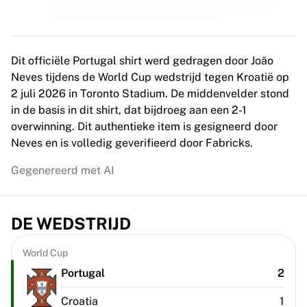
MLS
Topvrouwenteams
Vrouwenvoetbal in de VS
Vrouwenvoetbal in Canada
Dit officiële Portugal shirt werd gedragen door João
NWSL
Neves tijdens de World Cup wedstrijd tegen Kroatië op
OL Lyonnes
2 juli 2026 in Toronto Stadium. De middenvelder stond
Paris Saint-Germain Feminines
in de basis in dit shirt, dat bijdroeg aan een 2-1
Arsenal WFC
overwinning. Dit authentieke item is gesigneerd door
Bekijk per land
Neves en is volledig geverifieerd door Fabricks.
Basketbal
Highlights
Gegenereerd met AI
Charlotte Hornets
Chicago Bulls
LA Clippers
DE WEDSTRIJD
Portland Trail Blazers
Virtus Bologna
World Cup
Bekijk alles over basketbal
Portugal
2
Top NBA-teams
Charlotte Hornets
Croatia
1